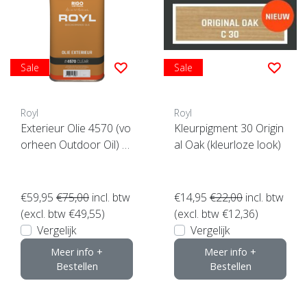
Sale
Sale
Royl
Royl
Exterieur Olie 4570 (vo
Kleurpigment 30 Origin
orheen Outdoor Oil) *
al Oak (kleurloze look)
**
€59,95
€75,00
incl. btw
€14,95
€22,00
incl. btw
(excl. btw €49,55)
(excl. btw €12,36)
Vergelijk
Vergelijk
Meer info +
Meer info +
Bestellen
Bestellen