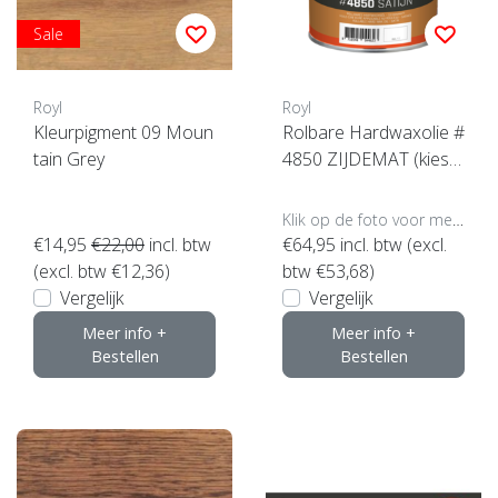
Sale
Royl
Royl
Kleurpigment 09 Moun
Rolbare Hardwaxolie #
tain Grey
4850 ZIJDEMAT (kies u
w inhoud)
Klik op de foto voor meer opties..
€14,95
€22,00
incl. btw
€64,95
incl. btw (excl.
(excl. btw €12,36)
btw €53,68)
Vergelijk
Vergelijk
Meer info +
Meer info +
Bestellen
Bestellen