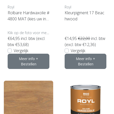
Royl
Royl
Rolbare Hardwaxolie #
Kleurpigment 17 Beac
4800 MAT (kies uw inh
hwood
oud)
Klik op de foto voor meer opties..
€64,95
incl. btw (excl.
€14,95
€22,00
incl. btw
btw €53,68)
(excl. btw €12,36)
Vergelijk
Vergelijk
Meer info +
Meer info +
Bestellen
Bestellen