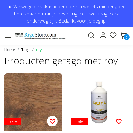
☀️ Vanwege de vakantieperiode zijn we iets minder goed
bereikbaar en kan je bestelling tot 1 werkdag extra
onderweg zijn. Bedankt voor je begrip!
0
Home
Tags
royl
Producten getagd met royl
Sale
Sale