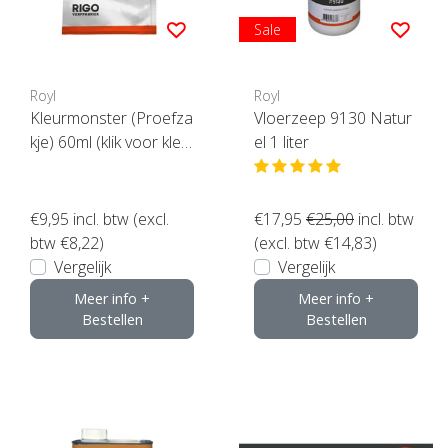
Sale
Royl
Royl
Kleurmonster (Proefza
Vloerzeep 9130 Natur
kje) 60ml (klik voor kleu
el 1 liter
ren)
€9,95
incl. btw (excl.
€17,95
€25,00
incl. btw
btw €8,22)
(excl. btw €14,83)
Vergelijk
Vergelijk
Meer info +
Meer info +
Bestellen
Bestellen