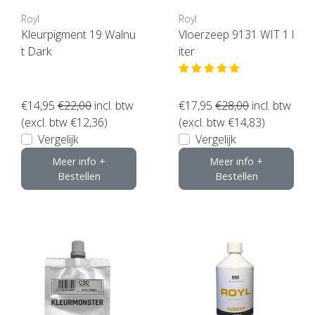
Royl
Royl
Kleurpigment 19 Walnu
Vloerzeep 9131 WIT 1 l
t Dark
iter
€14,95
€22,00
incl. btw
€17,95
€28,00
incl. btw
(excl. btw €12,36)
(excl. btw €14,83)
Vergelijk
Vergelijk
Meer info +
Meer info +
Bestellen
Bestellen