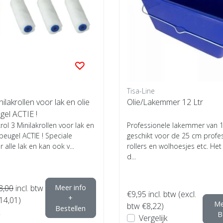
Tisa-Line
ilakrollen voor lak en olie
Olie/Lakemmer 12 Ltr
ugel ACTIE !
rol 3 Minilakrollen voor lak en
Professionele lakemmer van 12
l beugel ACTIE ! Speciale
geschikt voor de 25 cm profe
r alle lak en kan ook v...
rollers en wolhoesjes etc. He
d...
8,00
incl. btw
Meer info
€9,95
incl. btw (excl.
+
€14,01)
Me
btw €8,22)
Bestellen
B
Vergelijk