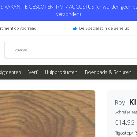
 VAKANTIE GESLOTEN T/M 7 AUGUSTUS (er worden geen pa
verzonden)
ortiment op voorraad
Dé Specialist in de Benelux
pigmenten
Verf
Hulpproducten
Boenpads & Schuren
Kl
Royl
Schrijf je e
€14,95
Rigostep/ R