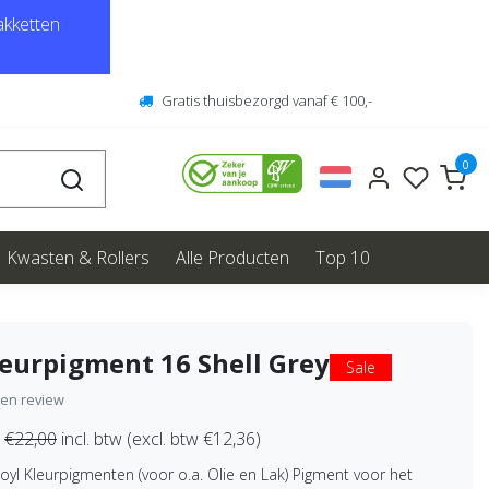
kketten
Gratis thuisbezorgd vanaf € 100,-
0
Kwasten & Rollers
Alle Producten
Top 10
eurpigment 16 Shell Grey
Sale
igen review
€22,00
incl. btw (excl. btw €12,36)
oyl Kleurpigmenten (voor o.a. Olie en Lak) Pigment voor het