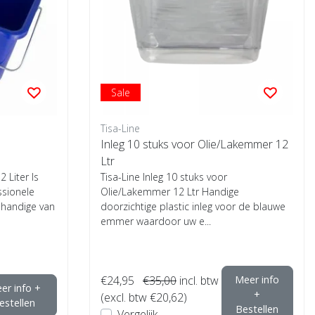
Sale
Tisa-Line
Inleg 10 stuks voor Olie/Lakemmer 12
Ltr
 Liter Is
Tisa-Line Inleg 10 stuks voor
ssionele
Olie/Lakemmer 12 Ltr Handige
t handige van
doorzichtige plastic inleg voor de blauwe
emmer waardoor uw e...
€24,95
€35,00
incl. btw
Meer info
er info +
+
(excl. btw €20,62)
estellen
Bestellen
Vergelijk