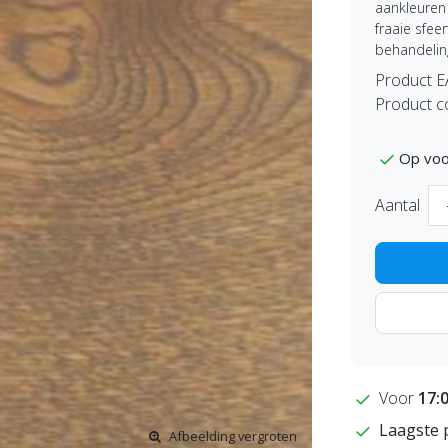
aankleuren 
fraaie sfe
behandelin
Product 
Product c
Op voo
Aantal
Voor
17:
Laagste 
Afbeelding vergroten