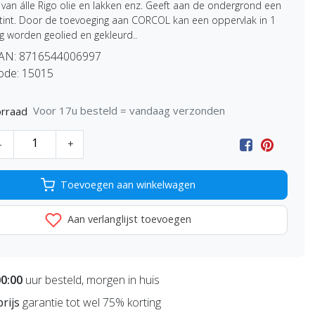
van álle Rigo olie en lakken enz. Geeft aan de ondergrond een
ertint. Door de toevoeging aan CORCOL kan een oppervlak in 1
g worden geolied en gekleurd..
EAN:
8716544006997
ode:
15015
Voor 17u besteld = vandaag verzonden
rraad
-
+
Toevoegen aan winkelwagen
Aan verlanglijst toevoegen
00:00
uur besteld, morgen in huis
prijs
garantie tot wel 75% korting