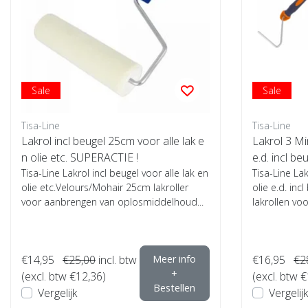
Sale
Sale
Tisa-Line
Tisa-Line
Lakrol incl beugel 25cm voor alle lak e
Lakrol 3 Min
n olie etc. SUPERACTIE !
e.d. incl be
Tisa-Line Lakrol incl beugel voor alle lak en
Tisa-Line Lak
olie etc.Velours/Mohair 25cm lakroller
olie e.d. inc
voor aanbrengen van oplosmiddelhoud...
lakrollen voo
€14,95
€25,00
incl. btw
Meer info
€16,95
€2
+
(excl. btw €12,36)
(excl. btw 
Bestellen
Vergelijk
Vergelijk