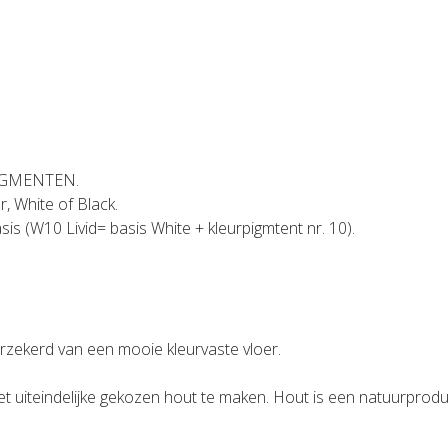
PIGMENTEN.
, White of Black.
is (W10 Livid= basis White + kleurpigmtent nr. 10).
rzekerd van een mooie kleurvaste vloer.
t uiteindelijke gekozen hout te maken. Hout is een natuurprodu