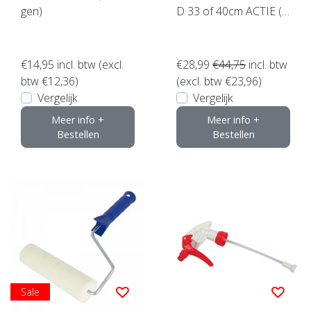
gen)
D 33 of 40cm ACTIE (5
stuks) Topkwaliteit ! klik
hier
€14,95
incl. btw (excl.
€28,99
€44,75
incl. btw
btw €12,36)
(excl. btw €23,96)
Vergelijk
Vergelijk
Meer info +
Meer info +
Bestellen
Bestellen
Sale