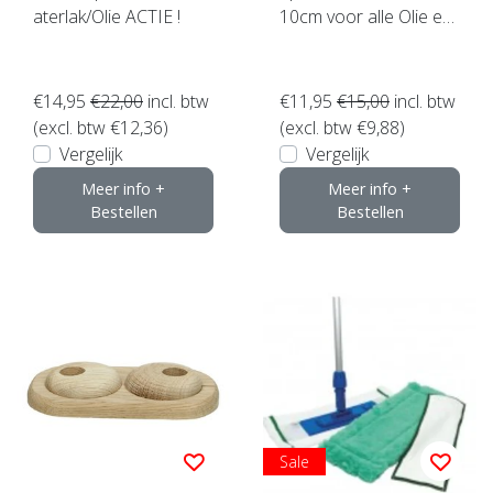
aterlak/Olie ACTIE !
10cm voor alle Olie en
Lak (set van 3 stuks)
€14,95
€22,00
incl. btw
€11,95
€15,00
incl. btw
(excl. btw €12,36)
(excl. btw €9,88)
Vergelijk
Vergelijk
Meer info +
Meer info +
Bestellen
Bestellen
Sale