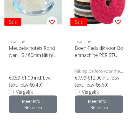
Sale
Sale
Tisa-Line
Tisa-Line
Meubelschotels Rond
Boen Pads dik voor Bo
(van 15 / 60mm klik hier
enmachine PER STUK
om te kiezen)
(klik hier voor maten en
kleuren)
Klik op de foto voor meer opties..
€0,59
€1,00
incl. btw
€7,99
€12,00
incl. btw
(excl. btw €0,49)
(excl. btw €6,60)
Vergelijk
Vergelijk
Meer info +
Meer info +
Bestellen
Bestellen