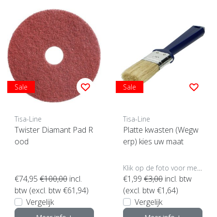
Sale
Sale
Tisa-Line
Tisa-Line
Twister Diamant Pad R
Platte kwasten (Wegw
ood
erp) kies uw maat
Klik op de foto voor meer opties..
€74,95
€100,00
incl.
€1,99
€3,00
incl. btw
btw (excl. btw €61,94)
(excl. btw €1,64)
Vergelijk
Vergelijk