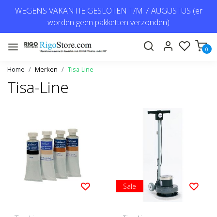
WEGENS VAKANTIE GESLOTEN T/M 7 AUGUSTUS (er
worden geen pakketten verzonden)
0
Home
Merken
Tisa-Line
Tisa-Line
Sale