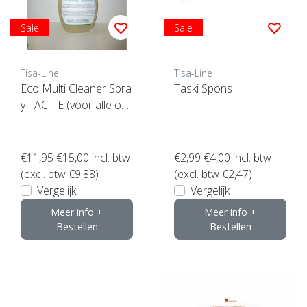
Sale
Sale
Tisa-Line
Tisa-Line
Eco Multi Cleaner Spra
Taski Spons
y - ACTIE (voor alle op
pervlakken geschikt)
€11,95
€15,00
incl. btw
€2,99
€4,00
incl. btw
(excl. btw €9,88)
(excl. btw €2,47)
Vergelijk
Vergelijk
Meer info +
Meer info +
Bestellen
Bestellen