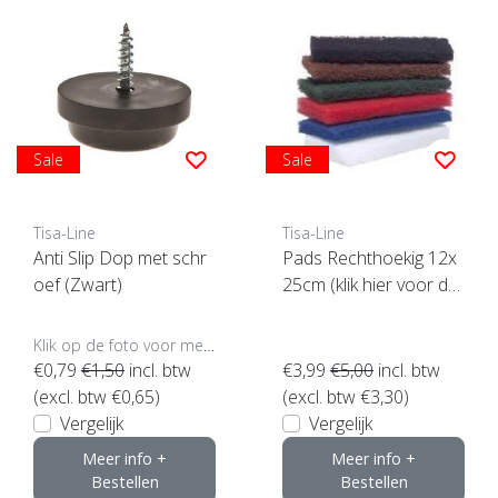
Sale
Sale
Tisa-Line
Tisa-Line
Anti Slip Dop met schr
Pads Rechthoekig 12x
oef (Zwart)
25cm (klik hier voor de
maat)
Klik op de foto voor meer opties..
€0,79
€1,50
incl. btw
€3,99
€5,00
incl. btw
(excl. btw €0,65)
(excl. btw €3,30)
Vergelijk
Vergelijk
Meer info +
Meer info +
Bestellen
Bestellen