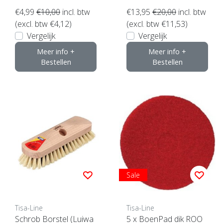
€4,99
€10,00
incl. btw
€13,95
€20,00
incl. btw
(excl. btw €4,12)
(excl. btw €11,53)
Vergelijk
Vergelijk
Meer info +
Meer info +
Bestellen
Bestellen
Sale
Tisa-Line
Tisa-Line
Schrob Borstel (Luiwa
5 x BoenPad dik ROO