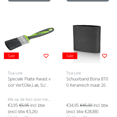
Sale
Sale
Tisa-Line
Tisa-Line
Speciale Platte Kwast v
Schuurband Bona 870
oor Verf,Olie,Lak, SUPE
0 Keramisch maat 200
RACTIE !
x750mm
Klik op de foto voor meer opties..
€3,95
€5,95
incl. btw
€34,95
€45,00
incl. btw
(excl. btw €3,26)
(excl. btw €28,88)