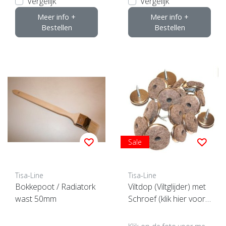
Vergelijk
Vergelijk
Meer info +
Meer info +
Bestellen
Bestellen
Sale
Tisa-Line
Tisa-Line
Bokkepoot / Radiatork
Viltdop (Viltglijder) met
wast 50mm
Schroef (klik hier voor
uw maat) SUPERACTIE