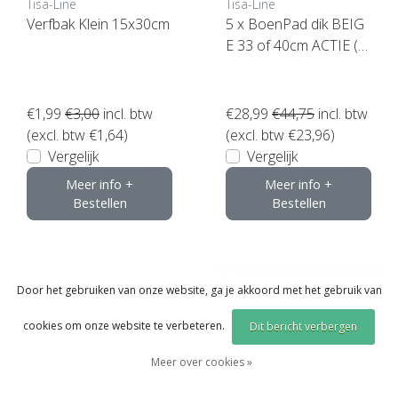
Tisa-Line
Tisa-Line
Verfbak Klein 15x30cm
5 x BoenPad dik BEIG
E 33 of 40cm ACTIE (5
stuks) Topkwaliteit ! klik
hier
€1,99
€3,00
incl. btw
€28,99
€44,75
incl. btw
(excl. btw €1,64)
(excl. btw €23,96)
Vergelijk
Vergelijk
Meer info +
Meer info +
Bestellen
Bestellen
Door het gebruiken van onze website, ga je akkoord met het gebruik van
cookies om onze website te verbeteren.
Dit bericht verbergen
Meer over cookies »