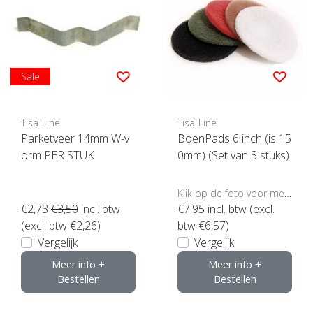
Sale
Tisa-Line
Tisa-Line
Parketveer 14mm W-v
BoenPads 6 inch (is 15
orm PER STUK
0mm) (Set van 3 stuks)
Klik op de foto voor meer opties..
€2,73
€3,50
incl. btw
€7,95
incl. btw (excl.
(excl. btw €2,26)
btw €6,57)
Vergelijk
Vergelijk
Meer info +
Meer info +
Bestellen
Bestellen