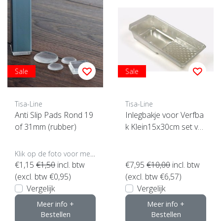
Sale
Sale
Tisa-Line
Tisa-Line
Anti Slip Pads Rond 19
Inlegbakje voor Verfba
of 31mm (rubber)
k Klein15x30cm set va
n10 stuks
Klik op de foto voor meer opties..
€1,15
€1,50
incl. btw
€7,95
€10,00
incl. btw
(excl. btw €0,95)
(excl. btw €6,57)
Vergelijk
Vergelijk
Meer info +
Meer info +
Bestellen
Bestellen