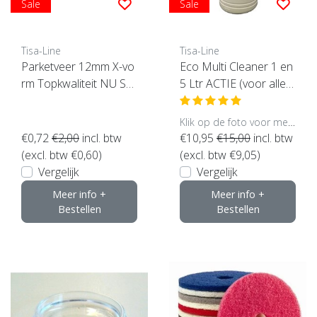
Sale
Sale
Tisa-Line
Tisa-Line
Parketveer 12mm X-vo
Eco Multi Cleaner 1 en
rm Topkwaliteit NU SU
5 Ltr ACTIE (voor alle vl
PER ACTIE !
oeren geschikt)
Klik op de foto voor meer opties..
€0,72
€2,00
incl. btw
€10,95
€15,00
incl. btw
(excl. btw €0,60)
(excl. btw €9,05)
Vergelijk
Vergelijk
Meer info +
Meer info +
Bestellen
Bestellen