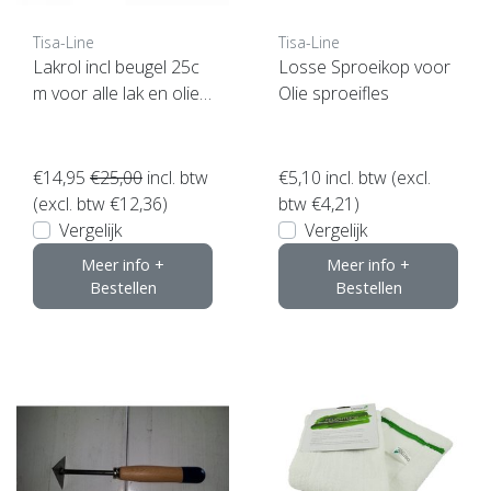
Tisa-Line
Tisa-Line
Lakrol incl beugel 25c
Losse Sproeikop voor
m voor alle lak en olie
Olie sproeifles
etc. SUPERACTIE !
€14,95
€25,00
incl. btw
€5,10
incl. btw (excl.
(excl. btw €12,36)
btw €4,21)
Vergelijk
Vergelijk
Meer info +
Meer info +
Bestellen
Bestellen