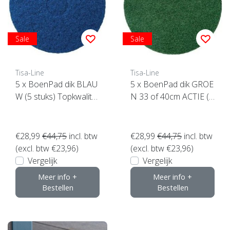
Sale
Sale
Tisa-Line
Tisa-Line
5 x BoenPad dik BLAU
5 x BoenPad dik GROE
W (5 stuks) Topkwalitei
N 33 of 40cm ACTIE (5
t ! klik hier
stuks) Topkwaliteit ! klik
hier
€28,99
€44,75
incl. btw
€28,99
€44,75
incl. btw
(excl. btw €23,96)
(excl. btw €23,96)
Vergelijk
Vergelijk
Meer info +
Meer info +
Bestellen
Bestellen