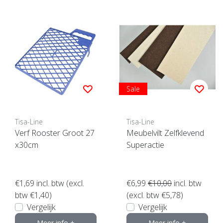
Sale
Tisa-Line
Tisa-Line
Verf Rooster Groot 27
Meubelvilt Zelfklevend
x30cm
Superactie
€1,69
incl. btw (excl.
€6,99
€10,00
incl. btw
btw €1,40)
(excl. btw €5,78)
Vergelijk
Vergelijk
Meer info +
Meer info +