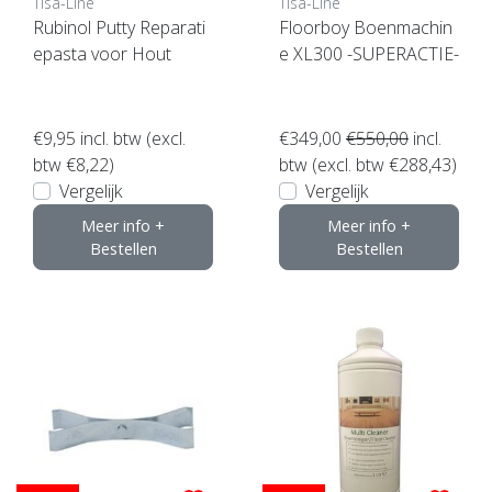
Tisa-Line
Tisa-Line
Rubinol Putty Reparati
Floorboy Boenmachin
epasta voor Hout
e XL300 -SUPERACTIE-
€9,95
incl. btw (excl.
€349,00
€550,00
incl.
btw €8,22)
btw (excl. btw €288,43)
Vergelijk
Vergelijk
Meer info +
Meer info +
Bestellen
Bestellen