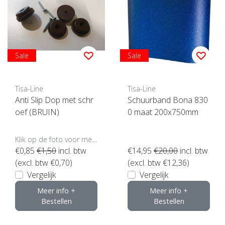
Sale
Sale
Tisa-Line
Tisa-Line
Anti Slip Dop met schr
Schuurband Bona 830
oef (BRUIN)
0 maat 200x750mm
Klik op de foto voor meer opties..
€0,85
€1,50
incl. btw
€14,95
€20,00
incl. btw
(excl. btw €0,70)
(excl. btw €12,36)
Vergelijk
Vergelijk
Meer info +
Meer info +
Bestellen
Bestellen