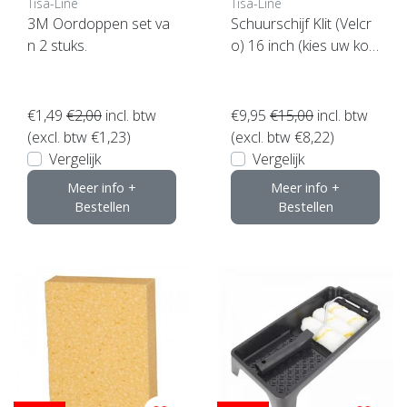
Tisa-Line
Tisa-Line
3M Oordoppen set va
Schuurschijf Klit (Velcr
n 2 stuks.
o) 16 inch (kies uw korr
el)
€1,49
€2,00
incl. btw
€9,95
€15,00
incl. btw
(excl. btw €1,23)
(excl. btw €8,22)
Vergelijk
Vergelijk
Meer info +
Meer info +
Bestellen
Bestellen