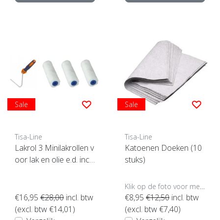
Sale
Sale
Tisa-Line
Tisa-Line
Lakrol 3 Minilakrollen v
Katoenen Doeken (10
oor lak en olie e.d. incl
stuks)
beugel ACTIE !
Klik op de foto voor meer opties..
€16,95
€28,00
incl. btw
€8,95
€12,50
incl. btw
(excl. btw €14,01)
(excl. btw €7,40)