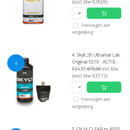
(excl. btw €28,06)
Toevoegen aan
vergelijking
4. Skylt 2K Ultramat Lak
Original 5510 - ACTIE- (k
4
ies hier uw inhoud)
€44,95
€75,00
incl. btw
(excl. btw €37,15)
Toevoegen aan
vergelijking
5. Oil 1k CLEAR nr 4550