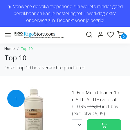
☀️ Vanwege de vakantieperiode zijn we iets minder goed
bereikbaar en kan je bestelling tot 1 werkdag extra
onderweg zijn. Bedankt voor je begrip!
0
Home
Top 10
Top 10
Onze Top 10 best verkochte producten
1. Eco Multi Cleaner 1 e
1
n 5 Ltr ACTIE (voor alle
vloeren geschikt)
€10,95
€15,00
incl. btw
(excl. btw €9,05)