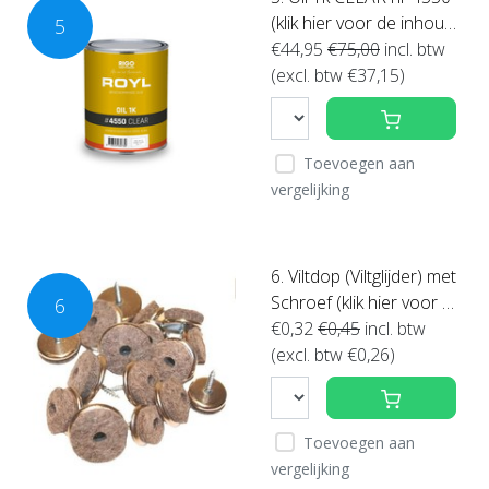
(klik hier voor de inhou
5
d)
€44,95
€75,00
incl. btw
(excl. btw €37,15)
Toevoegen aan
vergelijking
6. Viltdop (Viltglijder) met
Schroef (klik hier voor u
6
w maat) SUPERACTIE
€0,32
€0,45
incl. btw
(excl. btw €0,26)
Toevoegen aan
vergelijking