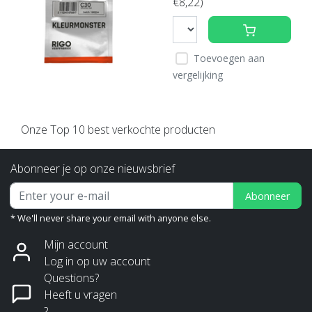
€8,22)
Toevoegen aan
vergelijking
Onze Top 10 best verkochte producten
Abonneer je op onze nieuwsbrief
Abonneer
* We'll never share your email with anyone else.
Mijn account
Log in op uw account
Questions?
Heeft u vragen
?