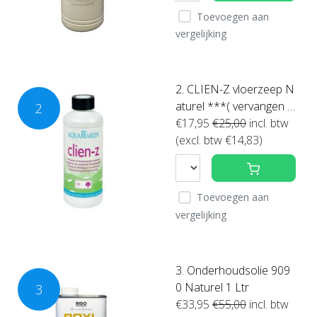
Toevoegen aan
vergelijking
2. CLIEN-Z vloerzeep N
aturel ***( vervangen d
2
oor de Royl zeep)
€17,95
€25,00
incl. btw
(excl. btw €14,83)
Toevoegen aan
vergelijking
3. Onderhoudsolie 909
0 Naturel 1 Ltr
3
€33,95
€55,00
incl. btw