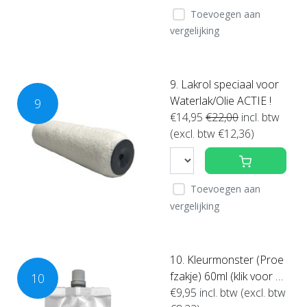
Toevoegen aan
vergelijking
9. Lakrol speciaal voor
Waterlak/Olie ACTIE !
9
€14,95
€22,00
incl. btw
(excl. btw €12,36)
Toevoegen aan
vergelijking
10. Kleurmonster (Proe
fzakje) 60ml (klik voor kl
10
euren)
€9,95
incl. btw (excl. btw