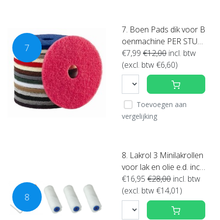
7. Boen Pads dik voor B
oenmachine PER STUK
7
(klik hier voor maten en
€7,99
€12,00
incl. btw
kleuren)
(excl. btw €6,60)
Toevoegen aan
vergelijking
8. Lakrol 3 Minilakrollen
voor lak en olie e.d. incl
beugel ACTIE !
€16,95
€28,00
incl. btw
(excl. btw €14,01)
8