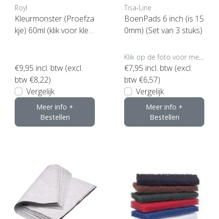
Royl
Tisa-Line
Kleurmonster (Proefza
BoenPads 6 inch (is 15
kje) 60ml (klik voor kleu
0mm) (Set van 3 stuks)
ren)
Klik op de foto voor meer opties..
€9,95
incl. btw (excl.
€7,95
incl. btw (excl.
btw €8,22)
btw €6,57)
Vergelijk
Vergelijk
Meer info +
Meer info +
Bestellen
Bestellen