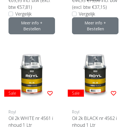
€69,95
incl. btw (excl.
€44,95
€75,00
incl. btw
btw €57,81)
(excl. btw €37,15)
Vergelijk
Vergelijk
Meer info +
Meer info +
Bestellen
Bestellen
Sale
Sale
Royl
Royl
Oil 2k WHITE nr 4561 i
Oil 2k BLACK nr 4562 i
nhoud 1 Ltr
nhoud 1 Ltr