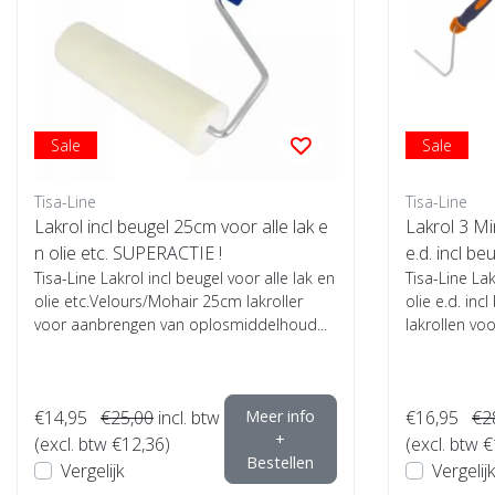
Sale
Sale
Tisa-Line
Tisa-Line
Lakrol incl beugel 25cm voor alle lak e
Lakrol 3 Min
n olie etc. SUPERACTIE !
e.d. incl be
Tisa-Line Lakrol incl beugel voor alle lak en
Tisa-Line Lak
olie etc.Velours/Mohair 25cm lakroller
olie e.d. inc
voor aanbrengen van oplosmiddelhoud...
lakrollen voo
€14,95
€25,00
incl. btw
Meer info
€16,95
€2
+
(excl. btw €12,36)
(excl. btw 
Bestellen
Vergelijk
Vergelijk