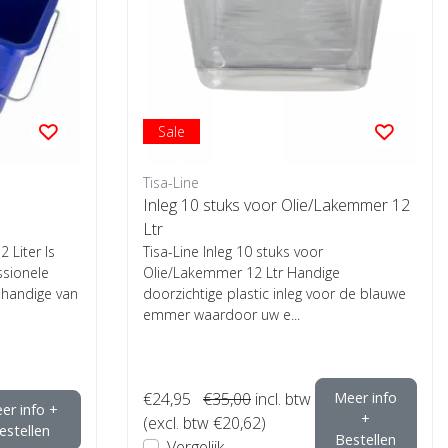
Sale
Tisa-Line
Inleg 10 stuks voor Olie/Lakemmer 12
Ltr
 Liter Is
Tisa-Line Inleg 10 stuks voor
ssionele
Olie/Lakemmer 12 Ltr Handige
t handige van
doorzichtige plastic inleg voor de blauwe
emmer waardoor uw e...
€24,95
€35,00
incl. btw
Meer info
er info +
+
(excl. btw €20,62)
estellen
Bestellen
Vergelijk