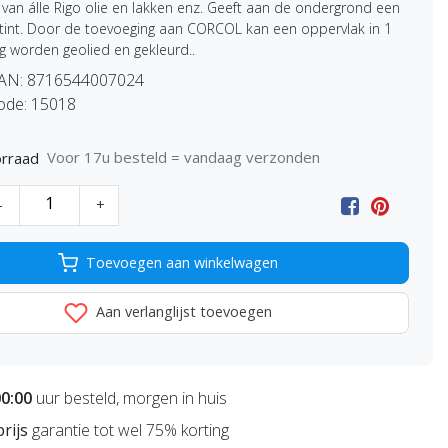
van álle Rigo olie en lakken enz. Geeft aan de ondergrond een
ertint. Door de toevoeging aan CORCOL kan een oppervlak in 1
g worden geolied en gekleurd..
EAN:
8716544007024
ode:
15018
Voor 17u besteld = vandaag verzonden
rraad
-
+
Toevoegen aan winkelwagen
Aan verlanglijst toevoegen
00:00
uur besteld, morgen in huis
prijs
garantie tot wel 75% korting