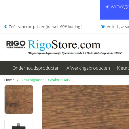
☀️ Vanwege 
Zéér scherpe prijzen (tot wel -60% korting !)
Volledig ass
Onderhoudsproducten
Afwerkingsproducten
Kleur
Home
Kleurpigment 19 Walnut Dark