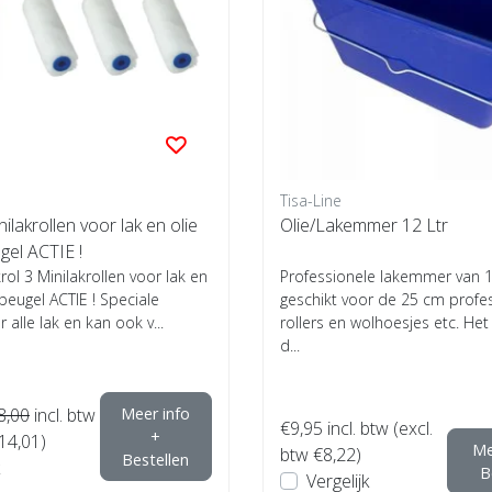
Tisa-Line
ilakrollen voor lak en olie
Olie/Lakemmer 12 Ltr
ugel ACTIE !
rol 3 Minilakrollen voor lak en
Professionele lakemmer van 12
l beugel ACTIE ! Speciale
geschikt voor de 25 cm profe
r alle lak en kan ook v...
rollers en wolhoesjes etc. He
d...
8,00
incl. btw
Meer info
€9,95
incl. btw (excl.
+
€14,01)
Me
btw €8,22)
Bestellen
B
Vergelijk