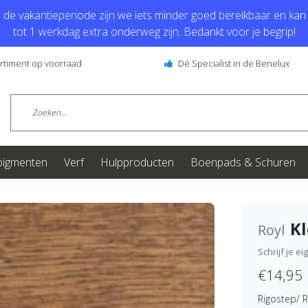
de vakantieperiode zijn we iets minder goed bereikbaar en kan j
tot 1 werkdag extra onderweg zijn. Bedankt voor je begrip!
ortiment op voorraad
Dé Specialist in de Benelux
pigmenten
Verf
Hulpproducten
Boenpads & Schuren
K
Royl
Schrijf je e
€14,95
Rigostep/ R