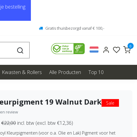
e bestelling
Gratis thuisbezorgd vanaf € 100,-
0
Kwasten & Rollers
Alle Producten
Top 10
leurpigment 19 Walnut Dark
Sale
igen review
€22,00
incl. btw (excl. btw €12,36)
oyl Kleurpigmenten (voor o.a. Olie en Lak) Pigment voor het