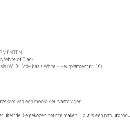
PIGMENTEN.
, White of Black.
is (W10 Livid= basis White + kleurpigmtent nr. 10).
rzekerd van een mooie kleurvaste vloer.
t uiteindelijke gekozen hout te maken. Hout is een natuurprodu