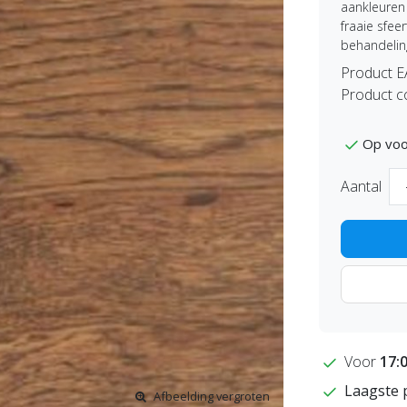
aankleuren 
fraaie sfe
behandelin
Product 
Product c
Op voo
Aantal
Voor
17:
Laagste 
Afbeelding vergroten