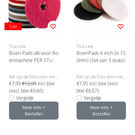
Sale
Tisa-Line
Tisa-Line
Boen Pads dik voor Bo
BoenPads 6 inch (is 15
enmachine PER STUK
0mm) (Set van 3 stuks)
(klik hier voor maten en
kleuren)
Klik op de foto voor meer opties..
Klik op de foto voor meer opties..
€7,99
€12,00
incl. btw
€7,95
incl. btw (excl.
(excl. btw €6,60)
btw €6,57)
Vergelijk
Vergelijk
Meer info +
Meer info +
Bestellen
Bestellen