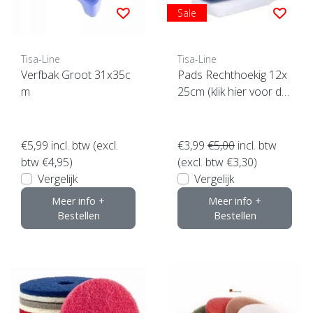
Sale
Tisa-Line
Tisa-Line
Verfbak Groot 31x35c
Pads Rechthoekig 12x
m
25cm (klik hier voor de
maat)
€5,99
incl. btw (excl.
€3,99
€5,00
incl. btw
btw €4,95)
(excl. btw €3,30)
Vergelijk
Vergelijk
Meer info +
Meer info +
Bestellen
Bestellen