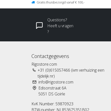
Gratis thuisbezorgd vanaf € 100,-
Questions?
Heeft u vragen
?
Contactgegevens
Rigostore.com
+31 (0)615057466 (ivm verhuizing een
tijdelijk nr)
info@rigostore.com
Edisonstraat 6A
5051 DS Goirle
KvK Number: 59870923
BTW-number: NL853675351B02