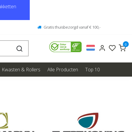
kketten
Gratis thuisbezorgd vanaf € 100,-
0
Kwasten & Rollers
Alle Producten
Top 10