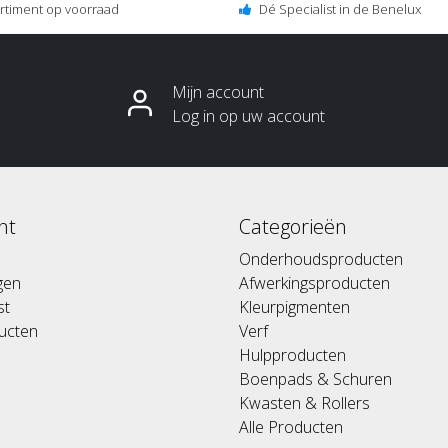
ortiment op voorraad
Dé Specialist in de Benelux
Mijn account
Log in op uw account
nt
Categorieën
Onderhoudsproducten
ngen
Afwerkingsproducten
st
Kleurpigmenten
ducten
Verf
Hulpproducten
Boenpads & Schuren
Kwasten & Rollers
Alle Producten