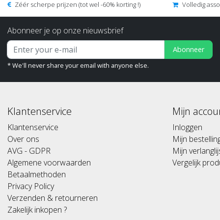
Zéér scherpe prijzen (tot wel -60% korting !)
Volledig ass
Abonneer je op onze nieuwsbrief
Abonneer
* We'll never share your email with anyone else.
Klantenservice
Mijn accou
Klantenservice
Inloggen
Over ons
Mijn bestelli
AVG - GDPR
Mijn verlanglij
Algemene voorwaarden
Vergelijk pro
Betaalmethoden
Privacy Policy
Verzenden & retourneren
Zakelijk inkopen ?