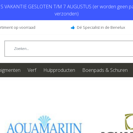
 VAKANTIE GESLOTEN T/M 7 AUGUSTUS (er worden geen pa
verzonden)
ortiment op voorraad
Dé Specialist in de Benelux
pigmenten
Verf
Hulpproducten
Boenpads & Schuren