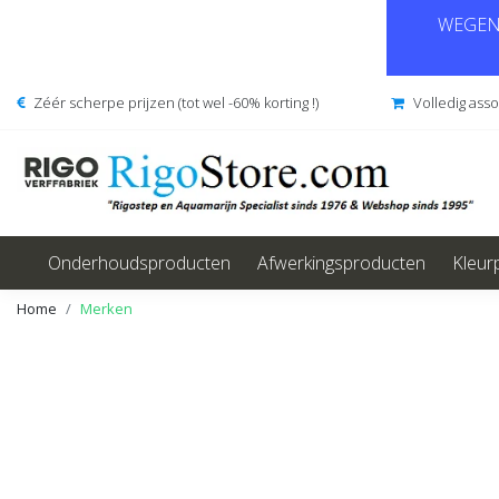
WEGENS
Zéér scherpe prijzen (tot wel -60% korting !)
Volledig ass
Onderhoudsproducten
Afwerkingsproducten
Kleur
Home
Merken