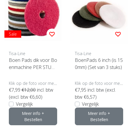
Sale
Tisa-Line
Tisa-Line
Boen Pads dik voor Bo
BoenPads 6 inch (is 15
enmachine PER STUK
0mm) (Set van 3 stuks)
(klik hier voor maten en
kleuren)
Klik op de foto voor meer opties..
Klik op de foto voor meer opties..
€7,99
€12,00
incl. btw
€7,95
incl. btw (excl.
(excl. btw €6,60)
btw €6,57)
Vergelijk
Vergelijk
Meer info +
Meer info +
Bestellen
Bestellen