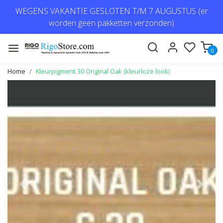
WEGENS VAKANTIE GESLOTEN T/M 7 AUGUSTUS (er
worden geen pakketten verzonden)
0
Home
Kleurpigment 30 Original Oak (kleurloze look)
Vorige
Volge