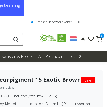
e bestelling
Gratis thuisbezorgd vanaf € 100,-
0
Kwasten & Rollers
Alle Producten
Top 10
leurpigment 15 Exotic Brown
Sale
igen review
€22,00
incl. btw (excl. btw €12,36)
oyl Kleurpigmenten (voor o.a. Olie en Lak) Pigment voor het