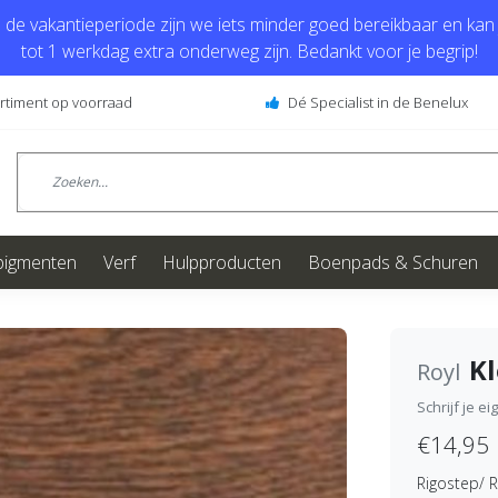
de vakantieperiode zijn we iets minder goed bereikbaar en kan j
tot 1 werkdag extra onderweg zijn. Bedankt voor je begrip!
ortiment op voorraad
Dé Specialist in de Benelux
pigmenten
Verf
Hulpproducten
Boenpads & Schuren
K
Royl
Schrijf je e
€14,95
Rigostep/ R