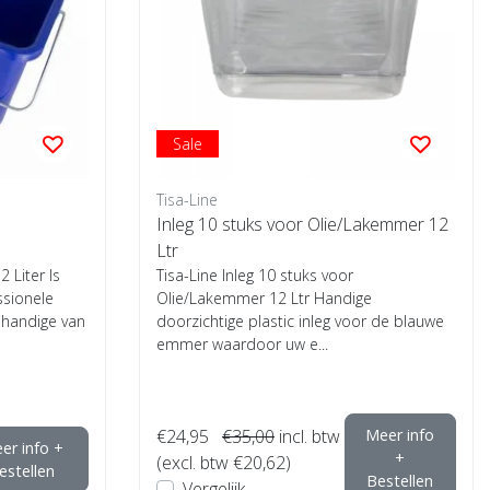
Sale
Tisa-Line
Inleg 10 stuks voor Olie/Lakemmer 12
Ltr
 Liter Is
Tisa-Line Inleg 10 stuks voor
ssionele
Olie/Lakemmer 12 Ltr Handige
t handige van
doorzichtige plastic inleg voor de blauwe
emmer waardoor uw e...
€24,95
€35,00
incl. btw
Meer info
er info +
+
(excl. btw €20,62)
estellen
Bestellen
Vergelijk