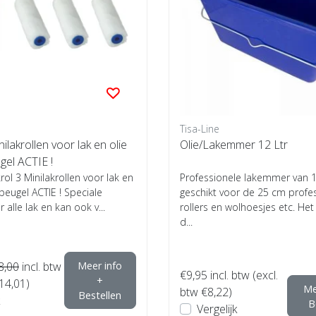
Tisa-Line
ilakrollen voor lak en olie
Olie/Lakemmer 12 Ltr
ugel ACTIE !
rol 3 Minilakrollen voor lak en
Professionele lakemmer van 12
l beugel ACTIE ! Speciale
geschikt voor de 25 cm profe
r alle lak en kan ook v...
rollers en wolhoesjes etc. He
d...
8,00
incl. btw
Meer info
€9,95
incl. btw (excl.
+
€14,01)
Me
btw €8,22)
Bestellen
B
Vergelijk