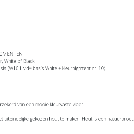
PIGMENTEN.
, White of Black.
is (W10 Livid= basis White + kleurpigmtent nr. 10).
rzekerd van een mooie kleurvaste vloer.
t uiteindelijke gekozen hout te maken. Hout is een natuurprodu