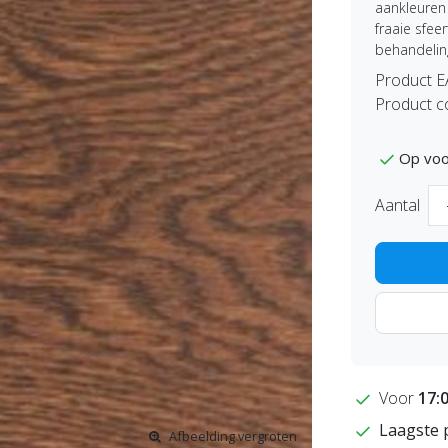
aankleuren 
fraaie sfe
behandelin
Product 
Product c
Op voo
Aantal
Voor
17:
Laagste 
Afbeelding vergroten