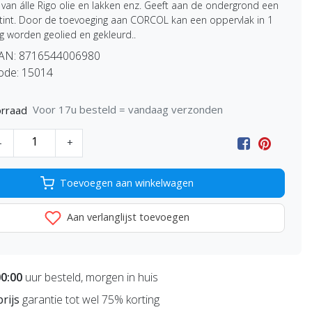
van álle Rigo olie en lakken enz. Geeft aan de ondergrond een
ertint. Door de toevoeging aan CORCOL kan een oppervlak in 1
g worden geolied en gekleurd..
EAN:
8716544006980
ode:
15014
Voor 17u besteld = vandaag verzonden
rraad
-
+
Toevoegen aan winkelwagen
Aan verlanglijst toevoegen
00:00
uur besteld, morgen in huis
prijs
garantie tot wel 75% korting