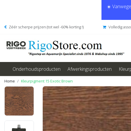
☀️ Vanwege 
Zéér scherpe prijzen (tot wel -60% korting !)
Volledig ass
Onderhoudsproducten
Afwerkingsproducten
Kleur
Home
Kleurpigment 15 Exotic Brown