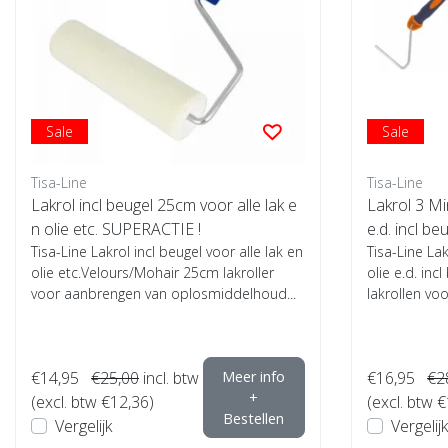
Sale
Sale
Tisa-Line
Tisa-Line
Lakrol incl beugel 25cm voor alle lak e
Lakrol 3 Min
n olie etc. SUPERACTIE !
e.d. incl be
Tisa-Line Lakrol incl beugel voor alle lak en
Tisa-Line Lak
olie etc.Velours/Mohair 25cm lakroller
olie e.d. inc
voor aanbrengen van oplosmiddelhoud...
lakrollen voo
€14,95
€25,00
incl. btw
Meer info
€16,95
€2
+
(excl. btw €12,36)
(excl. btw 
Bestellen
Vergelijk
Vergelijk