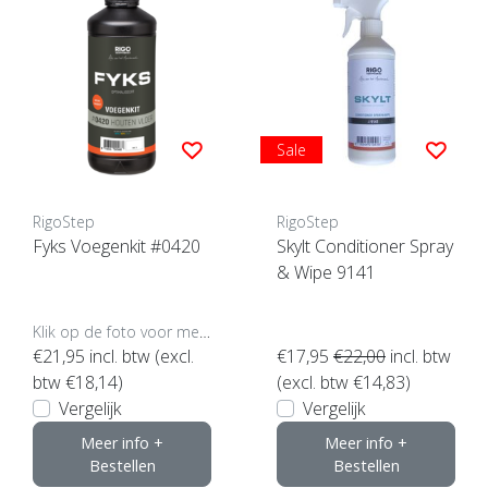
Sale
RigoStep
RigoStep
Fyks Voegenkit #0420
Skylt Conditioner Spray
& Wipe 9141
Klik op de foto voor meer opties..
€21,95
incl. btw (excl.
€17,95
€22,00
incl. btw
btw €18,14)
(excl. btw €14,83)
Vergelijk
Vergelijk
Meer info +
Meer info +
Bestellen
Bestellen