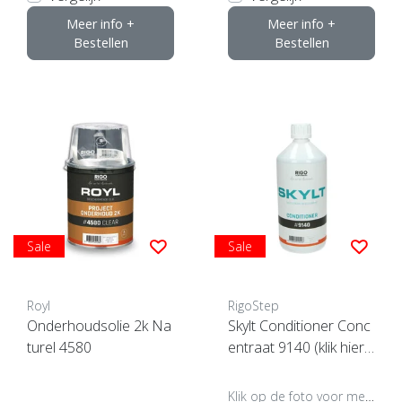
Meer info +
Meer info +
Bestellen
Bestellen
Sale
Sale
Royl
RigoStep
Onderhoudsolie 2k Na
Skylt Conditioner Conc
turel 4580
entraat 9140 (klik hier v
oor de inhoud)
Klik op de foto voor meer opties..