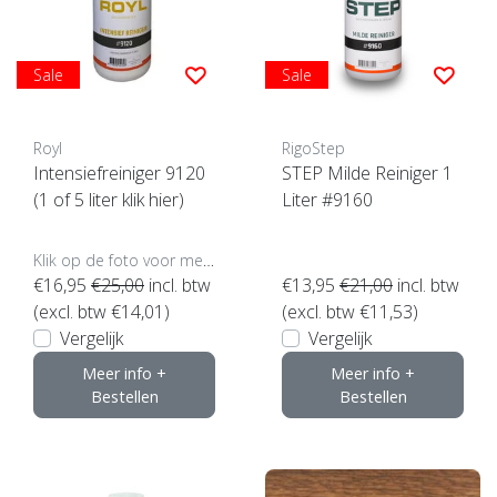
Sale
Sale
Royl
RigoStep
Intensiefreiniger 9120
STEP Milde Reiniger 1
(1 of 5 liter klik hier)
Liter #9160
Klik op de foto voor meer opties..
€16,95
€25,00
incl. btw
€13,95
€21,00
incl. btw
(excl. btw €14,01)
(excl. btw €11,53)
Vergelijk
Vergelijk
Meer info +
Meer info +
Bestellen
Bestellen