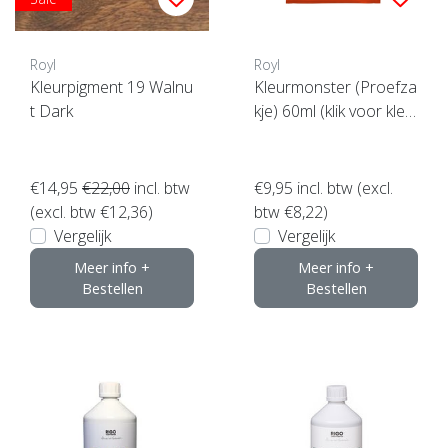
Royl
Royl
Kleurpigment 19 Walnu
Kleurmonster (Proefza
t Dark
kje) 60ml (klik voor kleu
ren)
€14,95
€22,00
incl. btw
€9,95
incl. btw (excl.
(excl. btw €12,36)
btw €8,22)
Vergelijk
Vergelijk
Meer info +
Meer info +
Bestellen
Bestellen