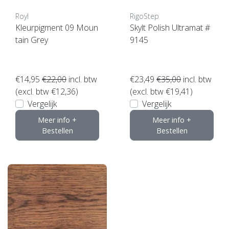
Royl
RigoStep
Kleurpigment 09 Moun
Skylt Polish Ultramat #
tain Grey
9145
€14,95
€22,00
incl. btw
€23,49
€35,00
incl. btw
(excl. btw €12,36)
(excl. btw €19,41)
Vergelijk
Vergelijk
Meer info +
Meer info +
Bestellen
Bestellen