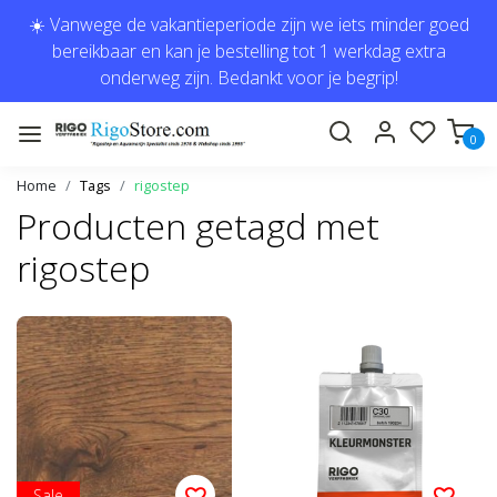
☀️ Vanwege de vakantieperiode zijn we iets minder goed
bereikbaar en kan je bestelling tot 1 werkdag extra
onderweg zijn. Bedankt voor je begrip!
0
Home
Tags
rigostep
Producten getagd met
rigostep
Sale