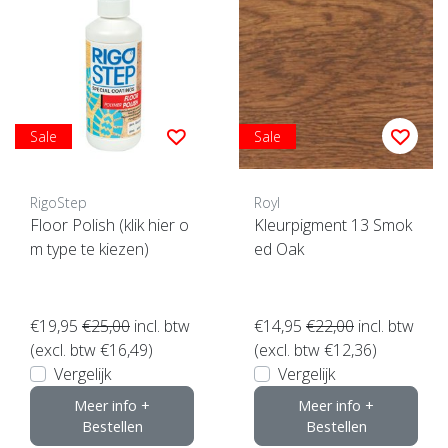
Sale
Sale
RigoStep
Royl
Floor Polish (klik hier o
Kleurpigment 13 Smok
m type te kiezen)
ed Oak
€19,95
€25,00
incl. btw
€14,95
€22,00
incl. btw
(excl. btw €16,49)
(excl. btw €12,36)
Vergelijk
Vergelijk
Meer info +
Meer info +
Bestellen
Bestellen