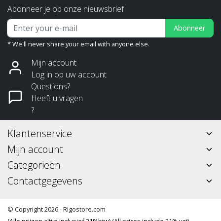
Abonneer je op onze nieuwsbrief
Abonneer
* We'll never share your email with anyone else.
Mijn account
Log in op uw account
Questions?
Heeft u vragen
?
Klantenservice
Mijn account
Categorieën
Contactgegevens
© Copyright 2026 - Rigostore.com
(Alle prijzen altijd inclusief 21%btw) (All prices include 21% vat)