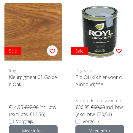
Sale
Sale
Royl
RigoStep
Kleurpigment 01 Golde
Bio Oil (klik hier voor d
n Oak
e inhoud)***
Klik op de foto voor meer opties..
€14,95
€22,00
incl. btw
€36,95
€60,00
incl. btw
(excl. btw €12,36)
(excl. btw €30,54)
Vergelijk
Vergelijk
Meer info +
Meer info +