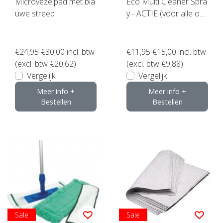
Microvezelpad met bla
Eco Multi Cleaner Spra
uwe streep
y - ACTIE (voor alle op
pervlakken geschikt)
€24,95
€30,00
incl. btw
€11,95
€15,00
incl. btw
(excl. btw €20,62)
(excl. btw €9,88)
Vergelijk
Vergelijk
Meer info +
Meer info +
Bestellen
Bestellen
Sale
Sale