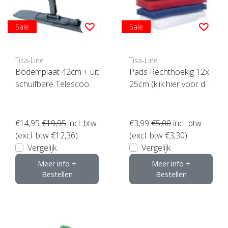
Sale
Sale
Tisa-Line
Tisa-Line
Bodemplaat 42cm + uit
Pads Rechthoekig 12x
schuifbare Telescoops
25cm (klik hier voor de
teel
maat)
€14,95
€19,95
incl. btw
€3,99
€5,00
incl. btw
(excl. btw €12,36)
(excl. btw €3,30)
Vergelijk
Vergelijk
Meer info +
Meer info +
Bestellen
Bestellen