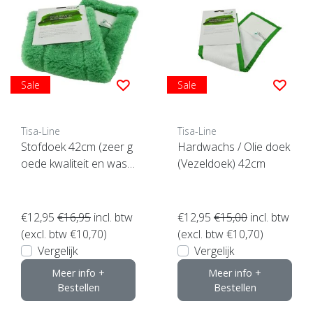
Sale
Sale
Tisa-Line
Tisa-Line
Stofdoek 42cm (zeer g
Hardwachs / Olie doek
oede kwaliteit en wasb
(Vezeldoek) 42cm
aar)
€12,95
€16,95
incl. btw
€12,95
€15,00
incl. btw
(excl. btw €10,70)
(excl. btw €10,70)
Vergelijk
Vergelijk
Meer info +
Meer info +
Bestellen
Bestellen