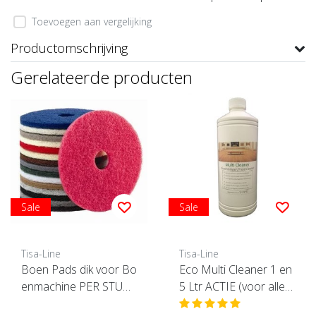
Toevoegen aan vergelijking
Productomschrijving
Gerelateerde producten
Sale
Sale
Tisa-Line
Tisa-Line
Boen Pads dik voor Bo
Eco Multi Cleaner 1 en
enmachine PER STUK
5 Ltr ACTIE (voor alle vl
(klik hier voor maten en
oeren geschikt)