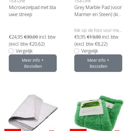
Tisa-Line
Tisa-Line
Microvezelpad met bla
Grey Marble Pad (voor
uwe streep
Marmer en Steen) (kie
s uw maat)
Klik op de foto voor meer opties..
€24,95
€30,00
incl. btw
€9,95
€13,00
incl. btw
(excl. btw €20,62)
(excl. btw €8,22)
Vergelijk
Vergelijk
Meer info +
Meer info +
Bestellen
Bestellen