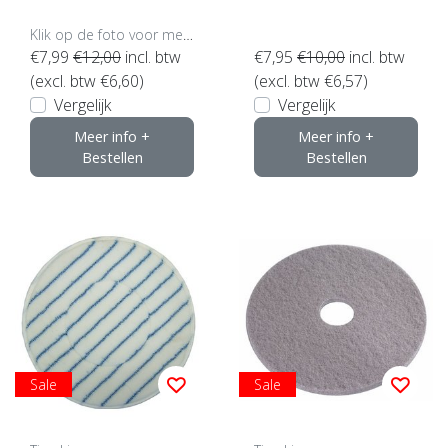
(klik hier voor maten en
kleuren)
Klik op de foto voor meer opties..
€7,99
€12,00
incl. btw
€7,95
€10,00
incl. btw
(excl. btw €6,60)
(excl. btw €6,57)
Vergelijk
Vergelijk
Meer info +
Meer info +
Bestellen
Bestellen
Sale
Sale