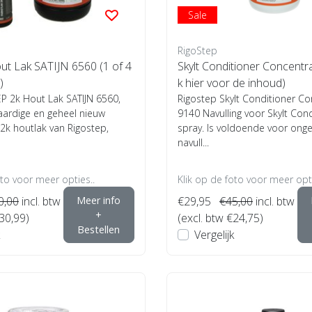
Sale
RigoStep
ut Lak SATIJN 6560 (1 of 4
Skylt Conditioner Concentra
)
k hier voor de inhoud)
P 2k Hout Lak SATIJN 6560,
Rigostep Skylt Conditioner C
ardige en geheel nieuw
9140 Navulling voor Skylt Cond
2k houtlak van Rigostep,
spray. Is voldoende voor ong
navull...
oto voor meer opties..
Klik op de foto voor meer opti
0,00
incl. btw
Meer info
€29,95
€45,00
incl. btw
+
€30,99)
(excl. btw €24,75)
Bestellen
Vergelijk