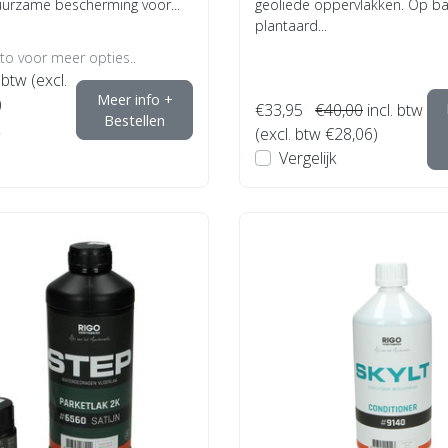
urzame bescherming voor...
geoliede oppervlakken. Op ba
plantaard...
oto voor meer opties..
 btw (excl.
Meer info +
)
€33,95
€40,00
incl. btw
Bestellen
(excl. btw €28,06)
Vergelijk