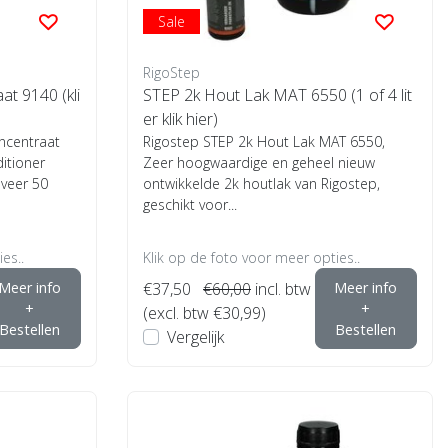
Sale
RigoStep
at 9140 (kli
STEP 2k Hout Lak MAT 6550 (1 of 4 lit
er klik hier)
oncentraat
Rigostep STEP 2k Hout Lak MAT 6550,
itioner
Zeer hoogwaardige en geheel nieuw
eveer 50
ontwikkelde 2k houtlak van Rigostep,
geschikt voor...
es..
Klik op de foto voor meer opties..
Meer info
€37,50
€60,00
incl. btw
Meer info
+
+
(excl. btw €30,99)
Bestellen
Bestellen
Vergelijk