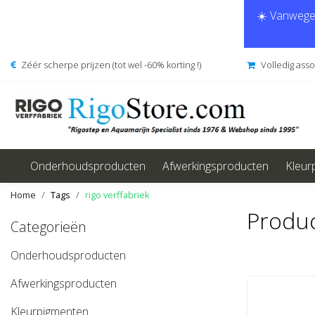
☀️ Vanwege 
Zéér scherpe prijzen (tot wel -60% korting !)
Volledig ass
Onderhoudsproducten
Afwerkingsproducten
Kleur
Home
Tags
rigo verffabriek
Produc
Categorieën
Onderhoudsproducten
Afwerkingsproducten
Kleurpigmenten