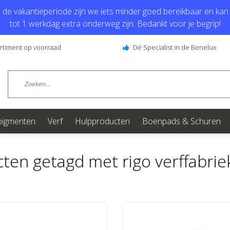
de vakantieperiode zijn we iets minder goed bereikbaar en kan j
tot 1 werkdag extra onderweg zijn. Bedankt voor je begrip!
ortiment op voorraad
Dé Specialist in de Benelux
pigmenten
Verf
Hulpproducten
Boenpads & Schuren
ten getagd met rigo verffabrie