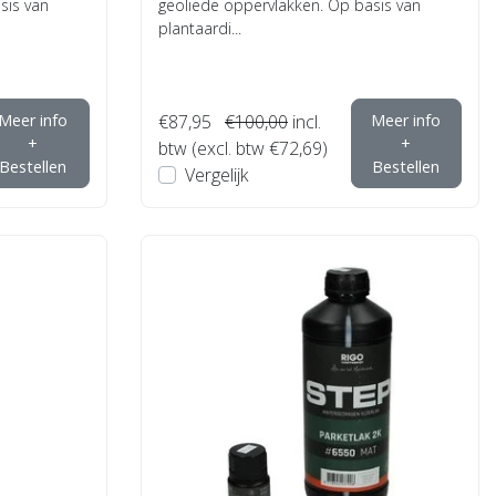
sis van
geoliede oppervlakken. Op basis van
plantaardi...
Meer info
€87,95
€100,00
incl.
Meer info
+
+
btw (excl. btw €72,69)
Bestellen
Bestellen
Vergelijk