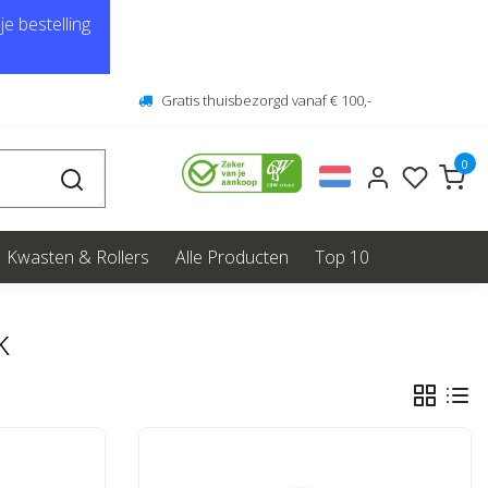
e bestelling
Gratis thuisbezorgd vanaf € 100,-
0
Kwasten & Rollers
Alle Producten
Top 10
k