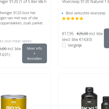
niger 9120 (1 of 5 liter klik h
Vloerzeep 9130 Naturel 1 li
efreiniger 9120 Voor het
Best verkochte vloerzeep
inigen van met was of olie
oppervlakken, zoals parket.
€17,95
€25,00
incl. btw
(excl. btw €14,83)
oto voor meer opties..
Vergelijk
5,00
incl. btw
Meer info
+
€14,01)
Bestellen