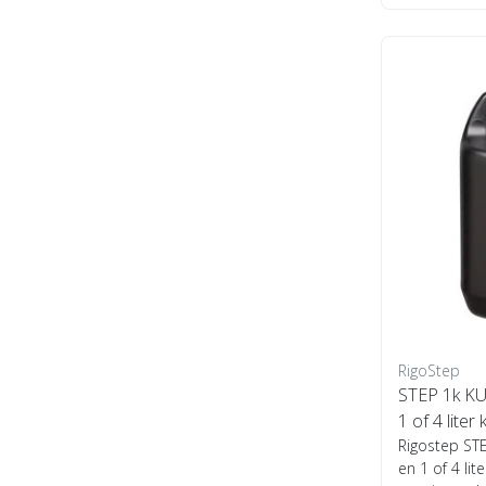
RigoStep
STEP 1k KU
1 of 4 liter k
Rigostep STE
en 1 of 4 lite