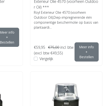
ter
Exterieur Olie 4570 (voorheen Outdoo
r Oil) ***
Royl Exterieur Olie 4570 (voorheen
Outdoor Oil),Diep-impregnerende één
componentige beschermolie op basis van
plantaardi...
Meer info
+
Bestellen
€59,95
€75,00
incl. btw
Meer info
+
(excl. btw €49,55)
Bestellen
Vergelijk