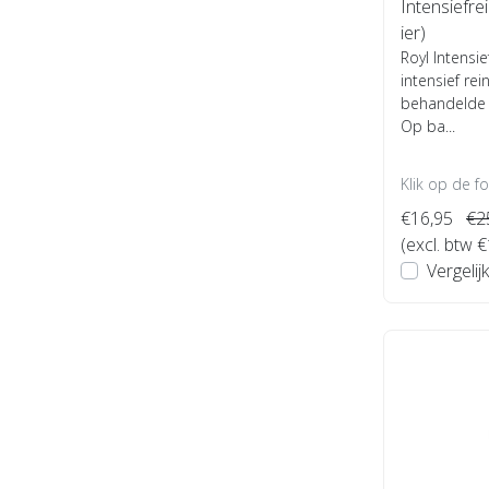
Intensiefrei
ier)
Royl Intensi
intensief re
behandelde 
Op ba...
Klik op de f
€16,95
€2
(excl. btw 
Vergelijk