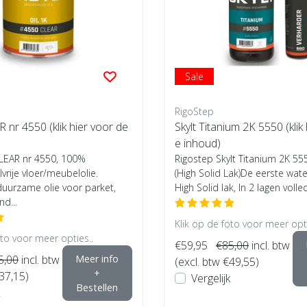
Sale
RigoStep
R nr 4550 (klik hier voor de
Skylt Titanium 2K 5550 (klik
e inhoud)
CLEAR nr 4550, 100%
Rigostep Skylt Titanium 2K 555
rije vloer/meubelolie.
(High Solid Lak)De eerste wat
 duurzame olie voor parket,
High Solid lak, In 2 lagen volled
d...
Klik op de foto voor meer opti
oto voor meer opties..
€59,95
€85,00
incl. btw
5,00
incl. btw
Meer info
(excl. btw €49,55)
+
€37,15)
Vergelijk
Bestellen