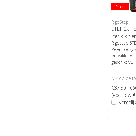
Sale
RigoStep
STEP 2k Ho
liter klik hier
Rigostep STE
Zeer hoogwa
ontwikkelde 
geschikt v...
Klik op de f
€37,50
€6
(excl. btw 
Vergelijk