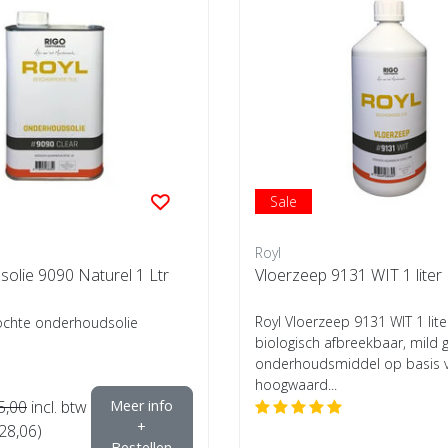
Sale
Royl
olie 9090 Naturel 1 Ltr
Vloerzeep 9131 WIT 1 liter
Royl Vloerzeep 9131 WIT 1 lite
ochte onderhoudsolie
biologisch afbreekbaar, mild
onderhoudsmiddel op basis 
hoogwaard...
5,00
incl. btw
Meer info
+
€28,06)
Bestellen