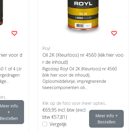
Royl
 hier voor d
Oil 2K (Kleurloos) nr 4560 (klik hier voo
r de inhoud)
0 1 of 4 Ltr
Rigostep Royl Oil 2K (Kleurloos) nr 4560
ergedragen
(klik hier voor de inhoud),
ige...
Oplosmiddelvrije, impregnerende
tweecomponenten oli...
es..
Klik op de foto voor meer opties..
Meer info
€69,95
incl. btw (excl.
+
Meer info +
btw €57,81)
Bestellen
Bestellen
Vergelijk