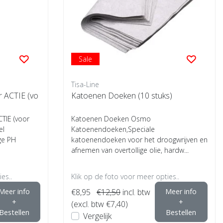
Sale
Tisa-Line
r ACTIE (vo
Katoenen Doeken (10 stuks)
CTIE (voor
Katoenen Doeken Osmo
el
Katoenendoeken,Speciale
ge PH
katoenendoeken voor het droogwrijven en
afnemen van overtollige olie, hardw...
es..
Klik op de foto voor meer opties..
Meer info
€8,95
€12,50
incl. btw
Meer info
+
+
(excl. btw €7,40)
Bestellen
Bestellen
Vergelijk