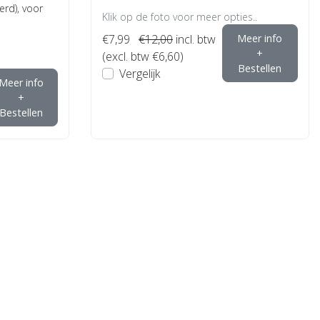
erd), voor
Klik op de foto voor meer opties..
€7,99
€12,00
incl. btw
Meer info
+
(excl. btw €6,60)
Bestellen
Vergelijk
Meer info
+
Bestellen