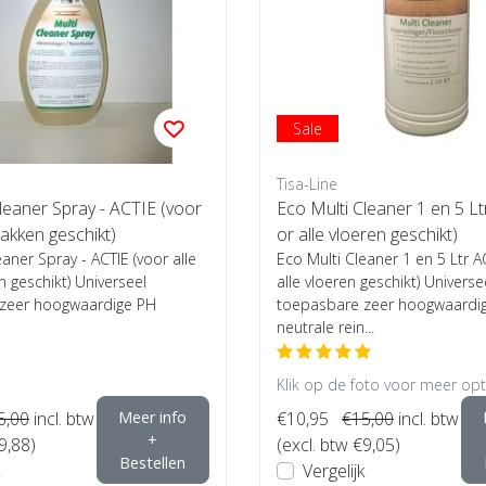
Sale
Tisa-Line
leaner Spray - ACTIE (voor
Eco Multi Cleaner 1 en 5 Lt
lakken geschikt)
or alle vloeren geschikt)
eaner Spray - ACTIE (voor alle
Eco Multi Cleaner 1 en 5 Ltr A
 geschikt) Universeel
alle vloeren geschikt) Universe
zeer hoogwaardige PH
toepasbare zeer hoogwaardi
neutrale rein...
Klik op de foto voor meer opti
5,00
incl. btw
Meer info
€10,95
€15,00
incl. btw
+
9,88)
(excl. btw €9,05)
Bestellen
Vergelijk