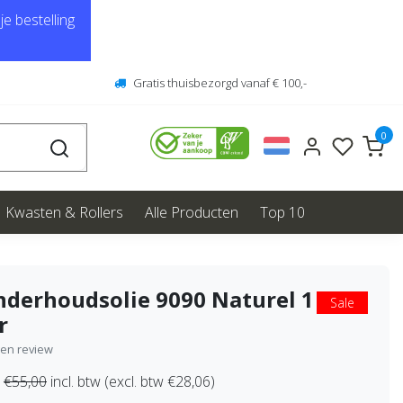
e bestelling
Gratis thuisbezorgd vanaf € 100,-
0
Kwasten & Rollers
Alle Producten
Top 10
derhoudsolie 9090 Naturel 1
Sale
r
igen review
€55,00
incl. btw (excl. btw €28,06)