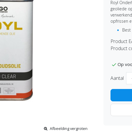
Royl Onder
geoliede op
verwerkend
opfrissen e
Best
Product 
Product c
Op voo
Aantal
Afbeelding vergroten