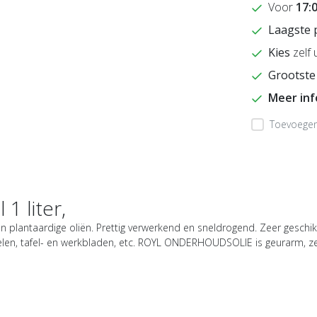
Voor
17:
Laagste 
Kies
zelf 
Grootste
Meer in
Toevoegen 
1 liter,
 plantaardige oliën. Prettig verwerkend en sneldrogend. Zeer geschikt
en, tafel- en werkbladen, etc. ROYL ONDERHOUDSOLIE is geurarm, zee