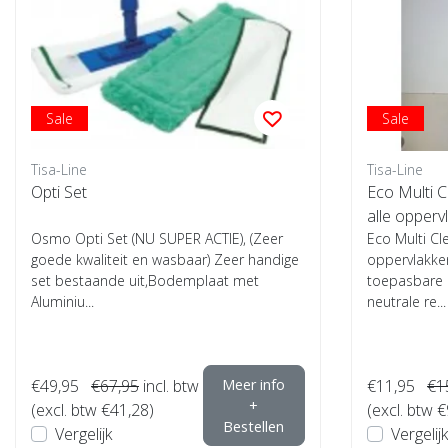
Sale
Sale
Tisa-Line
Tisa-Line
Opti Set
Eco Multi C
alle opperv
Osmo Opti Set (NU SUPER ACTIE), (Zeer
Eco Multi Cl
goede kwaliteit en wasbaar) Zeer handige
oppervlakken
set bestaande uit,Bodemplaat met
toepasbare 
Aluminiu...
neutrale re...
€49,95
€67,95
incl. btw
Meer info
€11,95
€1
+
(excl. btw €41,28)
(excl. btw €
Bestellen
Vergelijk
Vergelijk