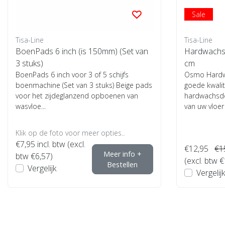
Sale
Tisa-Line
Tisa-Line
BoenPads 6 inch (is 150mm) (Set van
Hardwachs 
3 stuks)
cm
BoenPads 6 inch voor 3 of 5 schijfs
Osmo Hardwa
boenmachine (Set van 3 stuks) Beige pads
goede kwalit
voor het zijdeglanzend opboenen van
hardwachsd
wasvloe...
van uw vloer 
Klik op de foto voor meer opties..
€7,95
incl. btw (excl.
€12,95
€1
Meer info +
btw €6,57)
(excl. btw 
Bestellen
Vergelijk
Vergelijk