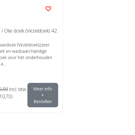
/ Olie doek (Vezeldoek) 42
xdoek (Vezeldoek),(zeer
eit en wasbaar) Handige
oek voor het onderhouden
a...
5,00
incl. btw
Meer info
+
€10,70)
Bestellen