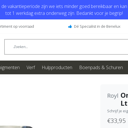
de vakantieperiode zijn we iets minder goed bereikbaar en kan j
tot 1 werkdag extra onderweg zijn. Bedankt voor je begrip!
ortiment op voorraad
Dé Specialist in de Benelux
pigmenten
Verf
Hulpproducten
Boenpads & Schuren
On
Royl
Lt
Schrijf je e
€33,95