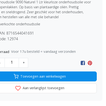
houdsolie 9090 Naturel 1 Ltr kleurloze onderhoudsolie voor
pervlakken. Op basis van plantaardige oliën. Prettig
 en sneldrogend. Zeer geschikt voor het onderhouden,
n herstellen van alle met olie behandel
 verkochte onderhoudsolie
EAN:
8716544041691
ode:
12974
Voor 17u besteld = vandaag verzonden
rraad
-
+
Toevoegen aan winkelwagen
Aan verlanglijst toevoegen