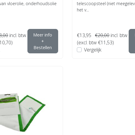
an vloerolie, onderhoudsolie
telescoopsteel (niet meegelev
het v...
8,00
incl. btw
Meer info
€13,95
€20,00
incl. btw
+
€10,70)
(excl. btw €11,53)
Bestellen
Vergelijk