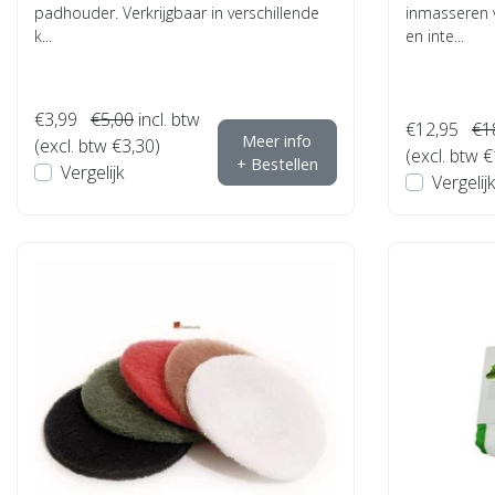
padhouder. Verkrijgbaar in verschillende
inmasseren v
k...
en inte...
€3,99
€5,00
incl. btw
€12,95
€1
Meer info
(excl. btw €3,30)
(excl. btw 
+ Bestellen
Vergelijk
Vergelijk