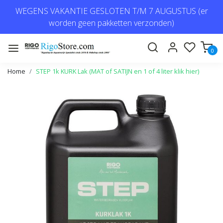
WEGENS VAKANTIE GESLOTEN T/M 7 AUGUSTUS (er
worden geen pakketten verzonden)
0
Home
STEP 1k KURK Lak (MAT of SATIJN en 1 of 4 liter klik hier)
Vorige
Volge