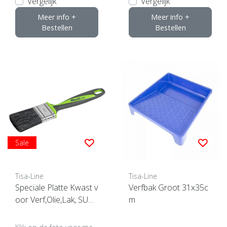
Vergelijk
Vergelijk
Meer info +
Meer info +
Bestellen
Bestellen
Sale
Tisa-Line
Tisa-Line
Speciale Platte Kwast v
Verfbak Groot 31x35c
oor Verf,Olie,Lak, SUPE
m
RACTIE !