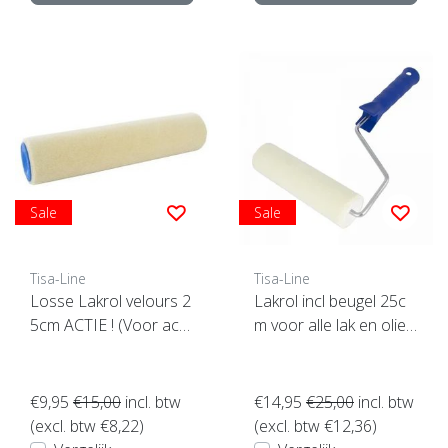
Sale
Sale
Tisa-Line
Tisa-Line
Losse Lakrol velours 2
Lakrol incl beugel 25c
5cm ACTIE ! (Voor acti
m voor alle lak en olie
e lakrol art nr: 10903)
etc. SUPERACTIE !
€9,95
€15,00
incl. btw
€14,95
€25,00
incl. btw
(excl. btw €8,22)
(excl. btw €12,36)