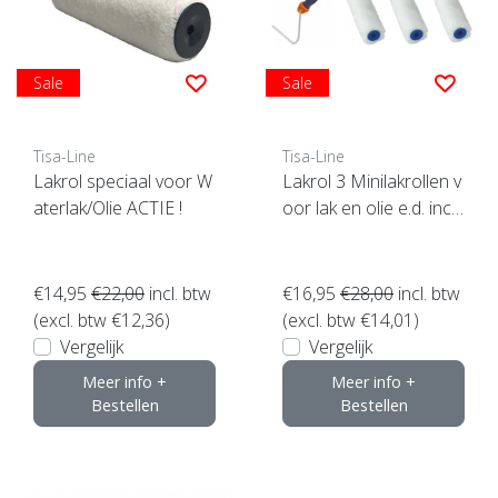
Sale
Sale
Tisa-Line
Tisa-Line
Lakrol speciaal voor W
Lakrol 3 Minilakrollen v
aterlak/Olie ACTIE !
oor lak en olie e.d. incl
beugel ACTIE !
€14,95
€22,00
incl. btw
€16,95
€28,00
incl. btw
(excl. btw €12,36)
(excl. btw €14,01)
Vergelijk
Vergelijk
Meer info +
Meer info +
Bestellen
Bestellen