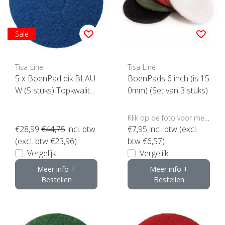
Sale
Tisa-Line
Tisa-Line
5 x BoenPad dik BLAU
BoenPads 6 inch (is 15
W (5 stuks) Topkwalitei
0mm) (Set van 3 stuks)
t ! klik hier
Klik op de foto voor meer opties..
€28,99
€44,75
incl. btw
€7,95
incl. btw (excl.
(excl. btw €23,96)
btw €6,57)
Vergelijk
Vergelijk
Meer info +
Meer info +
Bestellen
Bestellen