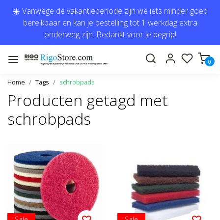
☀️ Vanwege de vakantieperiode zijn we iets minder goed
bereikbaar en kan je bestelling tot 1 werkdag extra
onderweg zijn. Bedankt voor je begrip!
0
Home
Tags
schrobpads
Producten getagd met
schrobpads
Sale
Sale