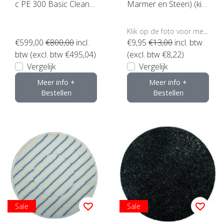
c PE 300 Basic Cleanfi
Marmer en Steen) (kie
x NU SUPERACTIE !!
s uw maat)
Klik op de foto voor meer opties..
€599,00
€800,00
incl.
€9,95
€13,00
incl. btw
btw (excl. btw €495,04)
(excl. btw €8,22)
Vergelijk
Vergelijk
Meer info +
Meer info +
Bestellen
Bestellen
Sale
Sale