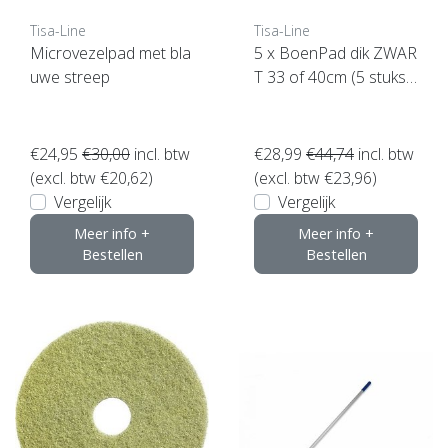
Tisa-Line
Tisa-Line
Microvezelpad met bla
5 x BoenPad dik ZWAR
uwe streep
T 33 of 40cm (5 stuks)
Topkwaliteit ! klik hier
€24,95
€30,00
incl. btw
€28,99
€44,74
incl. btw
(excl. btw €20,62)
(excl. btw €23,96)
Vergelijk
Vergelijk
Meer info +
Meer info +
Bestellen
Bestellen