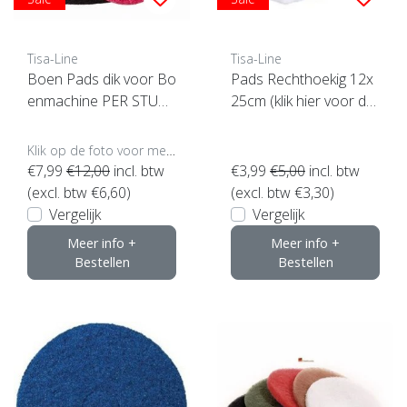
Tisa-Line
Tisa-Line
Boen Pads dik voor Bo
Pads Rechthoekig 12x
enmachine PER STUK
25cm (klik hier voor de
(klik hier voor maten en
maat)
kleuren)
Klik op de foto voor meer opties..
€7,99
€12,00
incl. btw
€3,99
€5,00
incl. btw
(excl. btw €6,60)
(excl. btw €3,30)
Vergelijk
Vergelijk
Meer info +
Meer info +
Bestellen
Bestellen