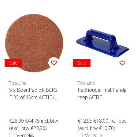
Sale
Sale
Tisa-Line
Tisa-Line
5 x BoenPad dik BEIG
Padhouder met handg
E 33 of 40cm ACTIE (5
reep ACTIE
stuks) Topkwaliteit ! klik
hier
€28,99
€44,75
incl. btw
€12,95
€18,00
incl. btw
(excl. btw €23,96)
(excl. btw €10,70)
Vergelijk
Vergelijk