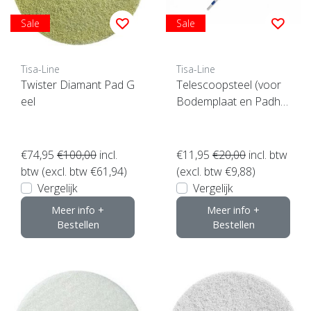
Sale
Sale
Tisa-Line
Tisa-Line
Twister Diamant Pad G
Telescoopsteel (voor
eel
Bodemplaat en Padho
uder e.d.)
€74,95
€100,00
incl.
€11,95
€20,00
incl. btw
btw (excl. btw €61,94)
(excl. btw €9,88)
Vergelijk
Vergelijk
Meer info +
Meer info +
Bestellen
Bestellen