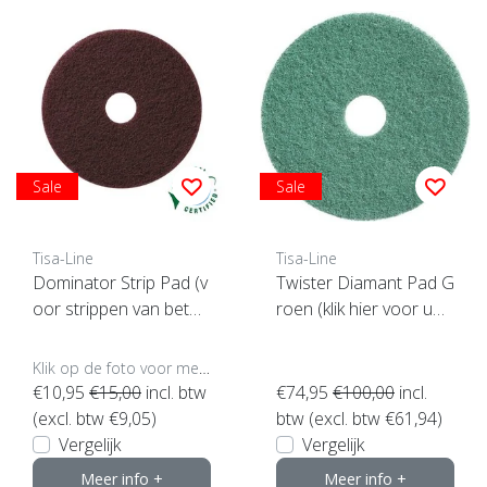
Sale
Sale
Tisa-Line
Tisa-Line
Dominator Strip Pad (v
Twister Diamant Pad G
oor strippen van beton
roen (klik hier voor uw
enz)
maat)
Klik op de foto voor meer opties..
€10,95
€15,00
incl. btw
€74,95
€100,00
incl.
(excl. btw €9,05)
btw (excl. btw €61,94)
Vergelijk
Vergelijk
Meer info +
Meer info +