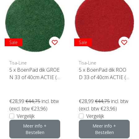
Sale
Sale
Tisa-Line
Tisa-Line
5 x BoenPad dik GROE
5 x BoenPad dik ROO
N 33 of 40cm ACTIE (5
D 33 of 40cm ACTIE (5
stuks) Topkwaliteit ! klik
stuks) Topkwaliteit ! klik
hier
hier
€28,99
€44,75
incl. btw
€28,99
€44,75
incl. btw
(excl. btw €23,96)
(excl. btw €23,96)
Vergelijk
Vergelijk
Meer info +
Meer info +
Bestellen
Bestellen