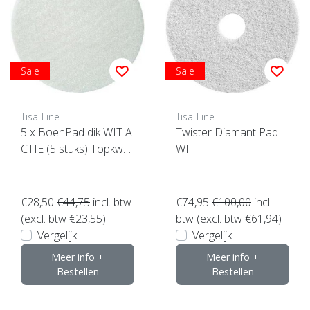
Sale
Sale
Tisa-Line
Tisa-Line
5 x BoenPad dik WIT A
Twister Diamant Pad
CTIE (5 stuks) Topkwali
WIT
teit ! klik hier
€28,50
€44,75
incl. btw
€74,95
€100,00
incl.
(excl. btw €23,55)
btw (excl. btw €61,94)
Vergelijk
Vergelijk
Meer info +
Meer info +
Bestellen
Bestellen