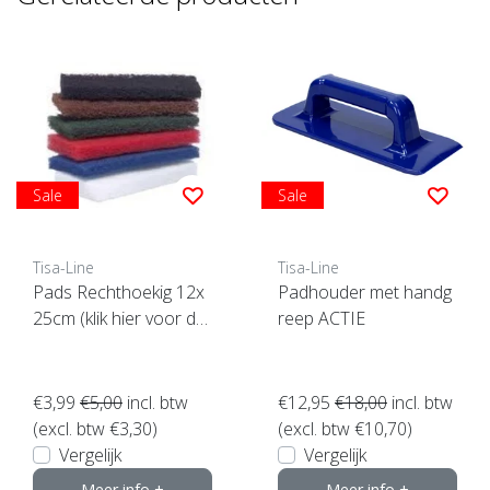
Sale
Sale
Tisa-Line
Tisa-Line
Pads Rechthoekig 12x
Padhouder met handg
25cm (klik hier voor de
reep ACTIE
maat)
€3,99
€5,00
incl. btw
€12,95
€18,00
incl. btw
(excl. btw €3,30)
(excl. btw €10,70)
Vergelijk
Vergelijk
Meer info +
Meer info +