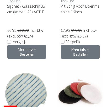
Tisa-Line
Tisa-Line
Slijpnet / Gaasschijf 33
Vilt Schijf voor Boenma
cm (korrel 120) ACTIE
chine 16inch
€6,95
€10,00
incl. btw
€7,95
€10,00
incl. btw
(excl. btw €5,74)
(excl. btw €6,57)
Vergelijk
Vergelijk
Meer info +
Meer info +
Bestellen
Bestellen