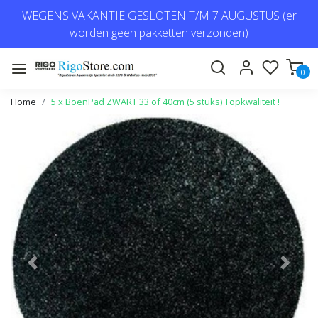
WEGENS VAKANTIE GESLOTEN T/M 7 AUGUSTUS (er
worden geen pakketten verzonden)
0
Home
5 x BoenPad ZWART 33 of 40cm (5 stuks) Topkwaliteit !
Vorige
Volge