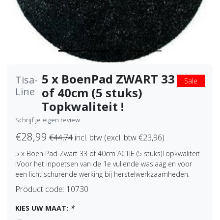
5 x BoenPad ZWART 33
Tisa-
Sale
of 40cm (5 stuks)
Line
Topkwaliteit !
Schrijf je eigen review
€28,99
€44,74
incl. btw (excl. btw €23,96)
5 x Boen Pad Zwart 33 of 40cm ACTIE (5 stuks)Topkwaliteit
!Voor het inpoetsen van de 1e vullende waslaag en voor
een licht schurende werking bij herstelwerkzaamheden.
Product code:
10730
KIES UW MAAT:
*