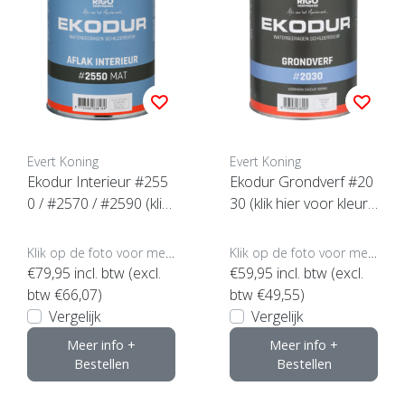
Evert Koning
Evert Koning
Ekodur Interieur #255
Ekodur Grondverf #20
0 / #2570 / #2590 (klik
30 (klik hier voor kleur
voor inhoud en glansgr
en inhoud)
aad)
Klik op de foto voor meer opties..
Klik op de foto voor meer opties..
€79,95
incl. btw (excl.
€59,95
incl. btw (excl.
btw €66,07)
btw €49,55)
Vergelijk
Vergelijk
Meer info +
Meer info +
Bestellen
Bestellen