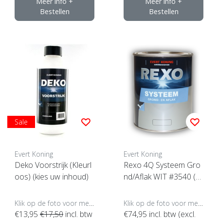
Meer info +
Meer info +
Bestellen
Bestellen
Sale
Evert Koning
Evert Koning
Deko Voorstrijk (Kleurl
Rexo 4Q Systeem Gro
oos) (kies uw inhoud)
nd/Aflak WIT #3540 (kli
k hier voor de inhoud)
Klik op de foto voor meer opties..
Klik op de foto voor meer opties..
€13,95
€17,50
incl. btw
€74,95
incl. btw (excl.