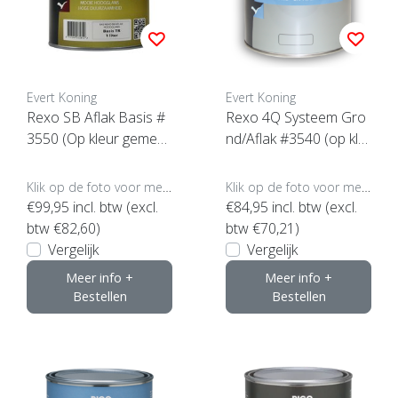
Evert Koning
Evert Koning
Rexo SB Aflak Basis #
Rexo 4Q Systeem Gro
3550 (Op kleur gemeng
nd/Aflak #3540 (op kle
d)
ur gemengd)
Klik op de foto voor meer opties..
Klik op de foto voor meer opties..
€99,95
incl. btw (excl.
€84,95
incl. btw (excl.
btw €82,60)
btw €70,21)
Vergelijk
Vergelijk
Meer info +
Meer info +
Bestellen
Bestellen