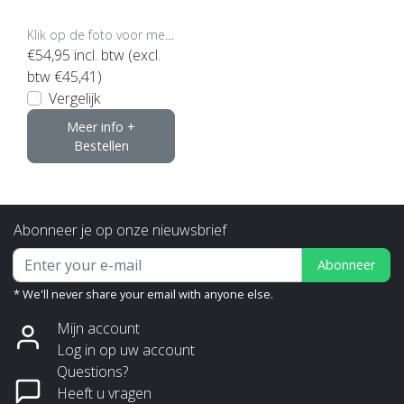
nhoud)
Klik op de foto voor meer opties..
€54,95
incl. btw (excl.
btw €45,41)
Vergelijk
Meer info +
Bestellen
Abonneer je op onze nieuwsbrief
Abonneer
* We'll never share your email with anyone else.
Mijn account
Log in op uw account
Questions?
Heeft u vragen