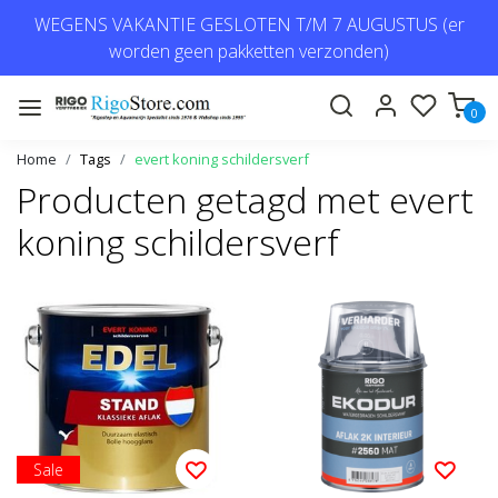
WEGENS VAKANTIE GESLOTEN T/M 7 AUGUSTUS (er
worden geen pakketten verzonden)
0
Home
Tags
evert koning schildersverf
Producten getagd met evert
koning schildersverf
Sale