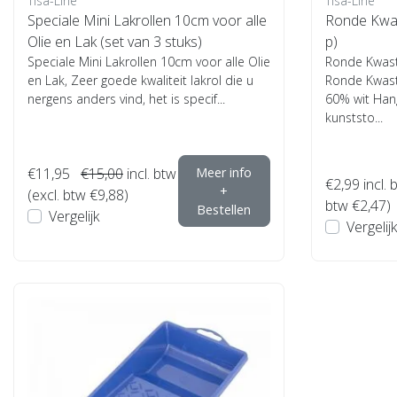
Tisa-Line
Tisa-Line
Speciale Mini Lakrollen 10cm voor alle
Ronde Kwa
Olie en Lak (set van 3 stuks)
p)
Speciale Mini Lakrollen 10cm voor alle Olie
Ronde Kwas
en Lak, Zeer goede kwaliteit lakrol die u
Ronde Kwas
nergens anders vind, het is specif...
60% wit Hang
kunststo...
€11,95
€15,00
incl. btw
Meer info
€2,99
incl. 
+
(excl. btw €9,88)
btw €2,47)
Bestellen
Vergelijk
Vergelijk