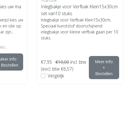
Tisa-Line
kies uw ma
Inlegbakje voor Verfbak Klein15x30cm
set van10 stuks
werp) kies uw
Inlegbakje voor Verfbak Klein15x30cm,
 en olie op
Speciaal kunststof doorschijnend
 zijn...
inlegbakje voor kleine verfbak gaan per 10
stuks.
es..
Meer info
€7,95
€10,00
incl. btw
Meer info
 Bestellen
+
(excl. btw €6,57)
Bestellen
Vergelijk