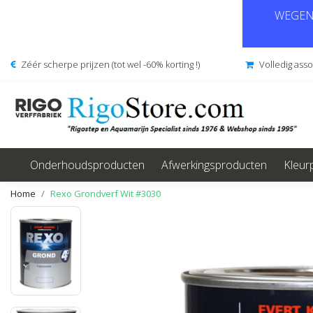
WEGENS
Zéér scherpe prijzen (tot wel -60% korting !)
Volledig ass
Onderhoudsproducten
Afwerkingsproducten
Kleur
Home
Rexo Grondverf Wit #3030