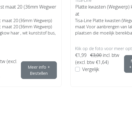
Tisa-Line
st maat 20 (36mm Wegwer
Platte kwasten (Wegwerp) 
at
t maat 20 (36mm Wegwerp)
Tisa-Line Platte kwasten (Weg
t maat 20 (36mm Wegwerp)
maat Voor aanbrengen van lak
kow haar , wit kunststof bus,
plaatsen die moeilijk bereikbaar
Klik op de foto voor meer opti
€1,99
€3,00
incl. btw
btw (excl.
(excl. btw €1,64)
Meer info +
+
Vergelijk
Bestellen