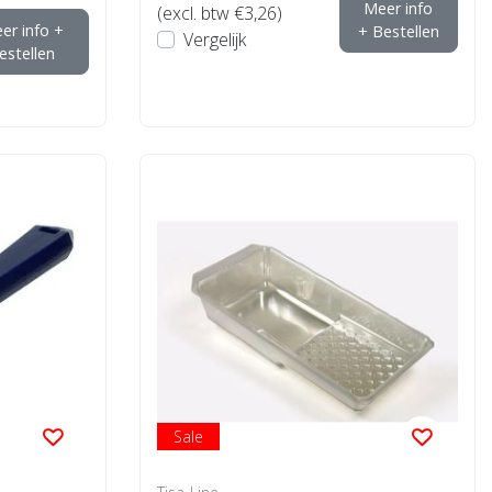
Meer info
(excl. btw €3,26)
er info +
+ Bestellen
Vergelijk
estellen
Sale