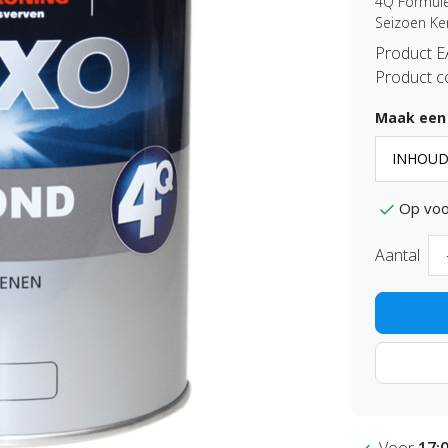
4Q Formule
Seizoen Ken
Product 
Product c
Maak een
Op voo
Aantal
Voor
17: