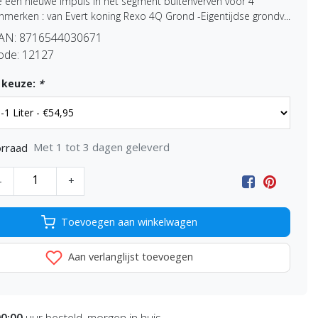
 een nieuwe impuls in het segment buitenverven voor 4
merken : van Evert koning Rexo 4Q Grond -Eigentijdse grondv...
EAN:
8716544030671
ode:
12127
 keuze:
*
Met 1 tot 3 dagen geleverd
rraad
-
+
Toevoegen aan winkelwagen
Aan verlanglijst toevoegen
00:00
uur besteld, morgen in huis