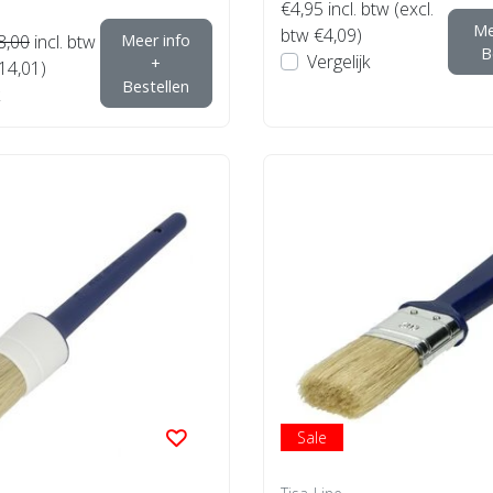
€4,95
incl. btw (excl.
Me
btw €4,09)
8,00
incl. btw
Meer info
B
Vergelijk
+
€14,01)
Bestellen
Sale