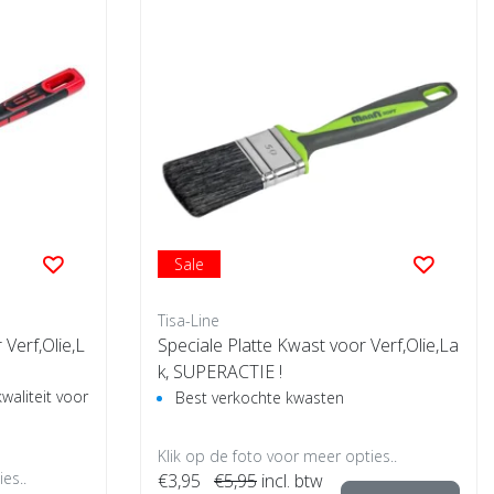
Sale
Tisa-Line
Verf,Olie,L
Speciale Platte Kwast voor Verf,Olie,La
k, SUPERACTIE !
aliteit voor
Best verkochte kwasten
Klik op de foto voor meer opties..
es..
€3,95
€5,95
incl. btw