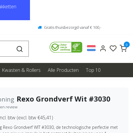
kketten
Gratis thuisbezorgd vanaf € 100,-
0
Kwasten & Rollers
Alle Producten
Top 10
Rexo Grondverf Wit #3030
oning
igen review
ncl. btw (excl. btw €45,41)
ng Rexo Grondverf WIT #3030, de technologische perfectie met