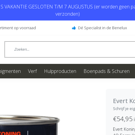
 VAKANTIE GESLOTEN T/M 7 AUGUSTUS (er worden geen pa
verzonden)
ortiment op voorraad
Dé Specialist in de Benelux
pigmenten
Verf
Hulpproducten
Boenpads & Schuren
Evert K
Schrijf je e
€54,95
i
Evert Koni