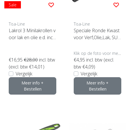
Sale
Tisa-Line
Tisa-Line
Lakrol 3 Minilakrollen v
Speciale Ronde Kwast
oor lak en olie e.d. incl
voor Verf,Olie,Lak, SUP
beugel ACTIE !
ERACTIE !
Klik op de foto voor meer opties..
€16,95
€28,00
incl. btw
€4,95
incl. btw (excl.
(excl. btw €14,01)
btw €4,09)
Vergelijk
Vergelijk
Meer info +
Meer info +
Bestellen
Bestellen