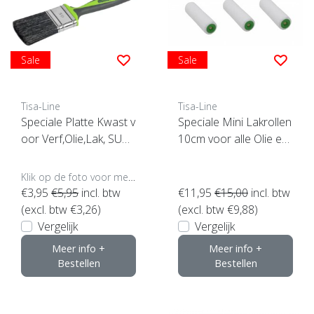
Sale
Sale
Tisa-Line
Tisa-Line
Speciale Platte Kwast v
Speciale Mini Lakrollen
oor Verf,Olie,Lak, SUPE
10cm voor alle Olie en
RACTIE !
Lak (set van 3 stuks)
Klik op de foto voor meer opties..
€3,95
€5,95
incl. btw
€11,95
€15,00
incl. btw
(excl. btw €3,26)
(excl. btw €9,88)
Vergelijk
Vergelijk
Meer info +
Meer info +
Bestellen
Bestellen