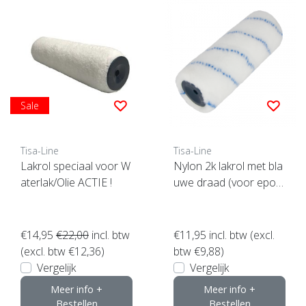
Sale
Tisa-Line
Tisa-Line
Lakrol speciaal voor W
Nylon 2k lakrol met bla
aterlak/Olie ACTIE !
uwe draad (voor epox
y en pu lak)
€14,95
€22,00
incl. btw
€11,95
incl. btw (excl.
(excl. btw €12,36)
btw €9,88)
Vergelijk
Vergelijk
Meer info +
Meer info +
Bestellen
Bestellen