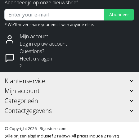
Abonneer je op onze nieuwsbrief
Abonneer
* We'll never share your email with anyone else.
Mijn account
Log in op uw account
Questions?
Heeft u vragen
?
Klantenservice
Mijn account
Categorieën
Contactgegevens
© Copyright 2026 - Rigostore.com
(Alle prijzen altijd inclusief 21%btw) (All prices include 21% vat)