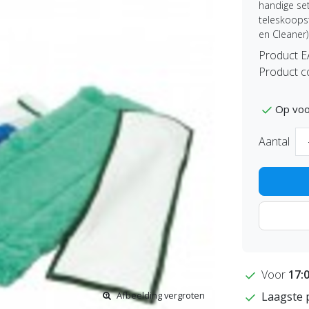
handige se
teleskoopst
en Cleaner
Product 
Product c
Op voo
Aantal
Voor
17:
Afbeelding vergroten
Laagste 