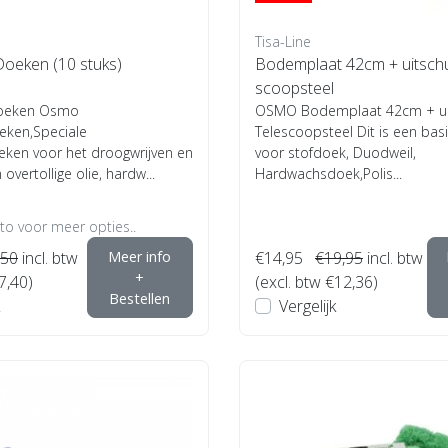
Tisa-Line
oeken (10 stuks)
Bodemplaat 42cm + uitschu
scoopsteel
oeken Osmo
OSMO Bodemplaat 42cm + uit
ken,Speciale
Telescoopsteel Dit is een bas
ken voor het droogwrijven en
voor stofdoek, Duodweil,
vertollige olie, hardw...
Hardwachsdoek,Polis...
oto voor meer opties..
,50
incl. btw
Meer info
€14,95
€19,95
incl. btw
+
7,40)
(excl. btw €12,36)
Bestellen
Vergelijk