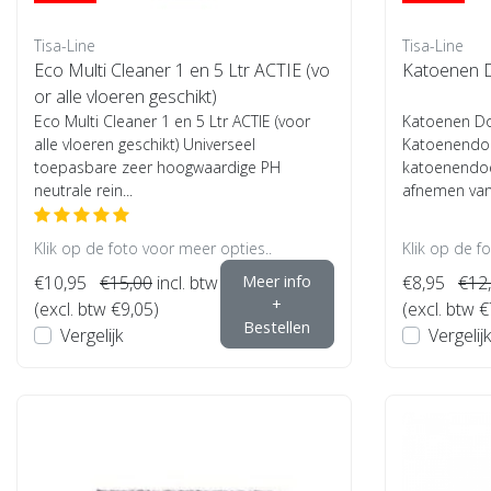
Tisa-Line
Tisa-Line
Eco Multi Cleaner 1 en 5 Ltr ACTIE (vo
Katoenen D
or alle vloeren geschikt)
Eco Multi Cleaner 1 en 5 Ltr ACTIE (voor
Katoenen D
alle vloeren geschikt) Universeel
Katoenendoe
toepasbare zeer hoogwaardige PH
katoenendoe
neutrale rein...
afnemen van o
Klik op de foto voor meer opties..
Klik op de f
€10,95
€15,00
incl. btw
Meer info
€8,95
€12
+
(excl. btw €9,05)
(excl. btw €
Bestellen
Vergelijk
Vergelijk