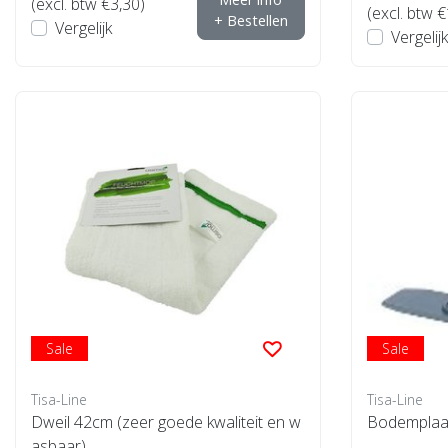
(excl. btw €3,30)
(excl. btw 
+ Bestellen
Vergelijk
Vergelijk
Sale
Sale
Tisa-Line
Tisa-Line
Dweil 42cm (zeer goede kwaliteit en w
Bodemplaa
asbaar)