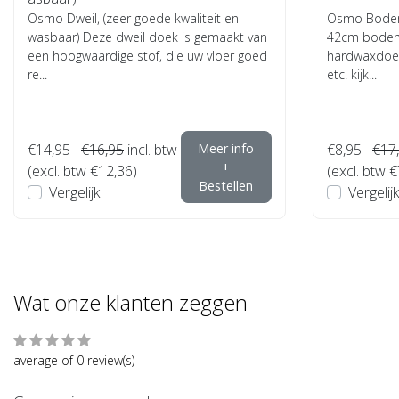
Osmo Dweil, (zeer goede kwaliteit en
Osmo Bodem
wasbaar) Deze dweil doek is gemaakt van
42cm bodemp
een hoogwaardige stof, die uw vloer goed
hardwaxdoek
re...
etc. kijk...
€14,95
€16,95
incl. btw
Meer info
€8,95
€17
+
(excl. btw €12,36)
(excl. btw €
Bestellen
Vergelijk
Vergelijk
Wat onze klanten zeggen
average of 0 review(s)