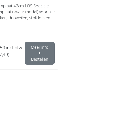
plaat 42cm LOS Speciale
laat (zwaar model) voor alle
en, duoweilen, stofdoeken
,50
incl. btw
Meer info
+
7,40)
Bestellen