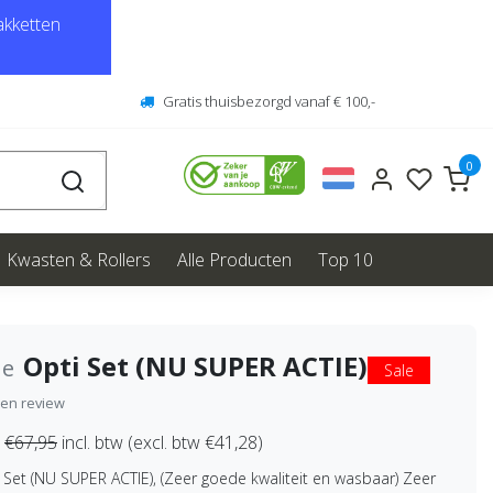
kketten
Gratis thuisbezorgd vanaf € 100,-
0
Kwasten & Rollers
Alle Producten
Top 10
Opti Set (NU SUPER ACTIE)
ne
Sale
igen review
€67,95
incl. btw (excl. btw €41,28)
Set (NU SUPER ACTIE), (Zeer goede kwaliteit en wasbaar) Zeer