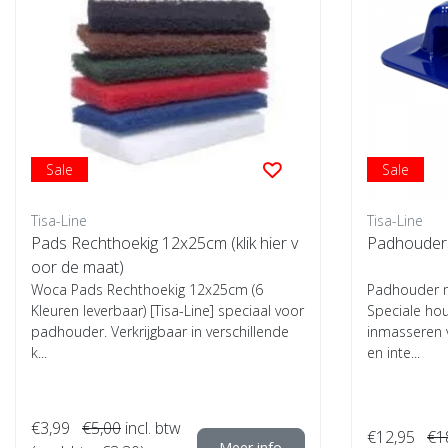
Sale
Sale
Tisa-Line
Tisa-Line
Pads Rechthoekig 12x25cm (klik hier v
Padhouder
oor de maat)
Woca Pads Rechthoekig 12x25cm (6
Padhouder m
Kleuren leverbaar) [Tisa-Line] speciaal voor
Speciale ho
padhouder. Verkrijgbaar in verschillende
inmasseren v
k...
en inte...
€3,99
€5,00
incl. btw
€12,95
€1
Meer info