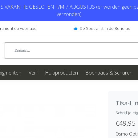
 VAKANTIE GESLOTEN T/M 7 AUGUSTUS (er worden geen pa
verzonden)
ortiment op voorraad
Dé Specialist in de Benelux
pigmenten
Verf
Hulpproducten
Boenpads & Schuren
Tisa-Li
Schrijf je e
€49,95
Osmo Opti 