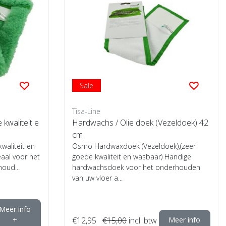
Sale
Tisa-Line
kwaliteit e
Hardwachs / Olie doek (Vezeldoek) 42
cm
waliteit en
Osmo Hardwaxdoek (Vezeldoek),(zeer
aal voor het
goede kwaliteit en wasbaar) Handige
houd...
hardwachsdoek voor het onderhouden
van uw vloer a...
Meer info
+
€12,95
€15,00
incl. btw
Meer info