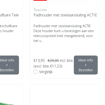
Tisa-Line
ifbare Tele
Padhouder met steelaansluiting ACTIE
schuifbare
Padhouder met steelaansluiting ACTIE
is houder
Deze houder kunt u bevestigen aan een
telescoopsteel (niet meegeleverd), voor
het v...
Meer info
€13,95
€20,00
incl. btw
Meer info
+
+
(excl. btw €11,53)
Bestellen
Bestellen
Vergelijk