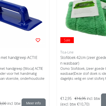
Sale
Tisa-Line
 met handgreep ACTIE
Stofdoek 42cm (zeer goede 
n wasbaar)
et handgreep [Woca] ACTIE
Osmo Stofdoek, (zeer goede k
uder voor het handmatig
wasbaar)Deze stof doek is ide
an vloerolie, onderhoudsolie
dagelijks veilig en snel stofvrij 
€12,95
€16,95
incl. btw
8,00
incl. btw
Meer info
(excl. btw €10,70)