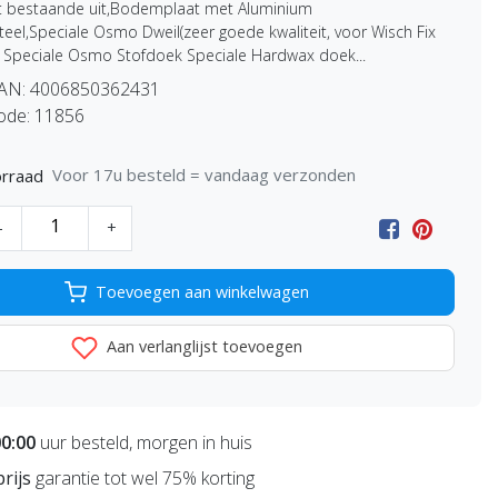
t bestaande uit,Bodemplaat met Aluminium
eel,Speciale Osmo Dweil(zeer goede kwaliteit, voor Wisch Fix
) Speciale Osmo Stofdoek Speciale Hardwax doek...
EAN:
4006850362431
ode:
11856
Voor 17u besteld = vandaag verzonden
rraad
-
+
Toevoegen aan winkelwagen
Aan verlanglijst toevoegen
00:00
uur besteld, morgen in huis
prijs
garantie tot wel 75% korting