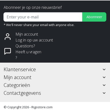
Abonneer je op onze nieuwsbrief
Abonneer
* We'll never share your email with anyone else.
Mijn account
Log in op uw account
Questions?
Heeft u vragen
?
Klantenservice
Mijn account
Categorieën
Contactgegevens
© Copyright 2026 - Rigostore.com