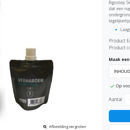
Rigostep Sk
dat een na
ondergrond 
tegelijkert
Laags
Product 
Product c
Maak een
Op voo
Aantal
Afbeelding vergroten