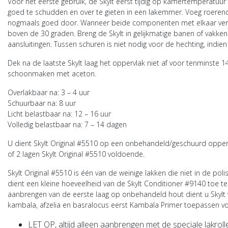
Voor het eerste gebruik, de Skylt eerst tijdig op kamertemperatuur
goed te schudden en over te gieten in een lakemmer. Voeg roere
nogmaals goed door. Wanneer beide componenten met elkaar vermeng
boven de 30 graden. Breng de Skylt in gelijkmatige banen of vakken
aansluitingen. Tussen schuren is niet nodig voor de hechting, indi
Dek na de laatste Skylt laag het oppervlak niet af voor tenminste
schoonmaken met aceton.
Overlakbaar na: 3 – 4 uur
Schuurbaar na: 8 uur
Licht belastbaar na: 12 – 16 uur
Volledig belastbaar na: 7 – 14 dagen
U dient
Skylt Original #5510
op een onbehandeld/geschuurd oppervla
of 2 lagen
Skylt Original #5510
voldoende.
Skylt Original #5510
is één van de weinige lakken die niet in de p
dient een kleine hoeveelheid van de Skylt Conditioner #9140 toe te
aanbrengen van de eerste laag op onbehandeld hout dient u Skylt 
kambala, afzelia en basralocus eerst Kambala Primer toepassen vo
LET OP,
altijd alleen aanbrengen met de speciale lakrol