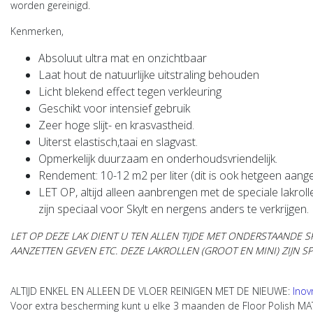
worden gereinigd.
Kenmerken,
Absoluut ultra mat en onzichtbaar
Laat hout de natuurlijke uitstraling behouden
Licht blekend effect tegen verkleuring
Geschikt voor intensief gebruik
Zeer hoge slijt- en krasvastheid.
Uiterst elastisch,taai en slagvast.
Opmerkelijk duurzaam en onderhoudsvriendelijk.
Rendement: 10-12 m2 per liter (dit is ook hetgeen aan
LET OP,
altijd alleen aanbrengen met de speciale lakrol
zijn speciaal voor Skylt en nergens anders te verkrijgen.
LET OP DEZE LAK DIENT U TEN ALLEN TIJDE MET ONDERSTAANDE 
AANZETTEN GEVEN ETC. DEZE LAKROLLEN (GROOT EN MINI) ZIJN 
ALTIJD ENKEL EN ALLEEN DE VLOER REINIGEN MET DE NIEUWE:
Inov
Voor extra bescherming kunt u elke 3 maanden de Floor Polish MA