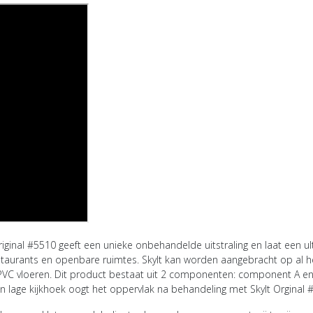
riginal #5510
geeft een unieke onbehandelde uitstraling en laat een ul
estaurants en openbare ruimtes. Skylt kan worden aangebracht op al h
 PVC vloeren. Dit product bestaat uit 2 componenten: component A e
ij een lage kijkhoek oogt het oppervlak na behandeling met
Skylt Orginal