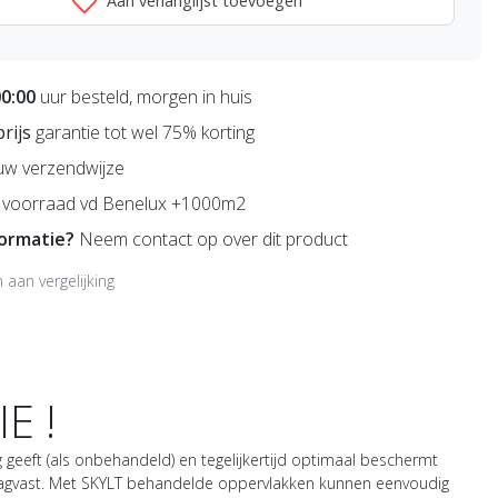
Aan verlanglijst toevoegen
00:00
uur besteld, morgen in huis
prijs
garantie tot wel 75% korting
uw verzendwijze
voorraad vd Benelux +1000m2
formatie?
Neem contact op over dit product
aan vergelijking
E !
 geeft (als onbehandeld) en tegelijkertijd optimaal beschermt
en slagvast. Met SKYLT behandelde oppervlakken kunnen eenvoudig