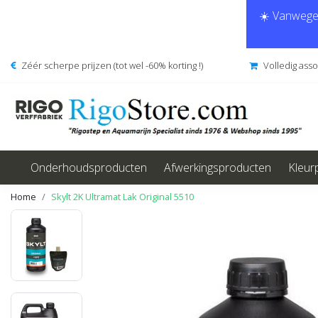
☀️ Vanwege 
Zéér scherpe prijzen (tot wel -60% korting !)
Volledig ass
Onderhoudsproducten
Afwerkingsproducten
Kleur
Home
Skylt 2K Ultramat Lak Original 5510