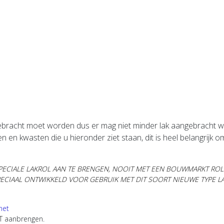
gebracht moet worden dus er mag niet minder lak aangebracht w
len en kwasten die u hieronder ziet staan,
dit is heel belangrijk 
SPECIALE LAKROL AAN TE BRENGEN,
NOOIT
MET EEN BOUWMARKT ROLL
SPECIAAL ONTWIKKELD VOOR GEBRUIK MET DIT SOORT NIEUWE TYPE L
net
T aanbrengen.