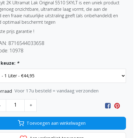
ylt 2K Ultramat Lak Original 5510 SKYLT is een uniek product
genoeg onzichtbare, ultramatte laag vormt, die aan de
een fraaie natuurlijke uitstraling geeft (als onbehandeld) en
ijd optimaal beschermt tegen
te prijs garantie !
EAN:
8716544033658
ode:
10978
 keuze:
*
Voor 17u besteld = vandaag verzonden
rraad
-
+
Toevoegen aan winkelwagen