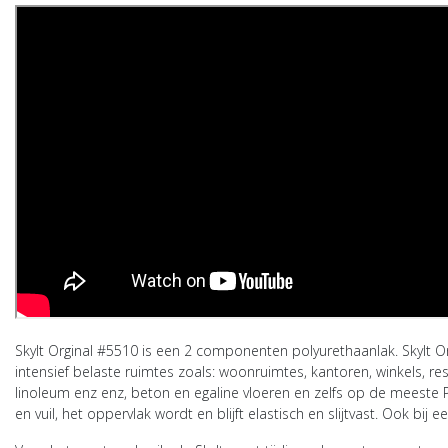
Skylt Orginal #5510
is een 2 componenten polyurethaanlak.
Skylt O
intensief belaste ruimtes zoals: woonruimtes, kantoren, winkels, r
linoleum enz enz, beton en egaline vloeren en zelfs op de meeste
en vuil, het oppervlak wordt en blijft elastisch en slijtvast. Ook b