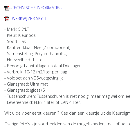
--TECHNISCHE INFORMATIE--
--WERKWIJZER SKYLT--
- Merk: SKYLT
- Kleur: Kleurloos
- Soort: Lak
- Kant-en-klaar: Nee (2-component)
- Samenstelling: Polyurethaan (PU)
- Hoeveelheid: 1 Liter
- Benodigd aantal lagen: totaal Drie lagen
- Verbruik: 10-12 m2/liter per laag
- Voldoet aan VOS-wetgeving: ja
- Glansgraad: Ultra mat
- Glansgraad: (gloss) 5
- Tussenschuren: Tussenschuren is niet nodig, maar mag wel om een
- Levereenheid: FLES 1 liter of CAN 4 liter.
Wilt u de vloer eerst kleuren ? Kies dan een kleurtje uit de Kleurp
Overige foto's zijn voorbeelden van de mogelijkheden, mail of bel 