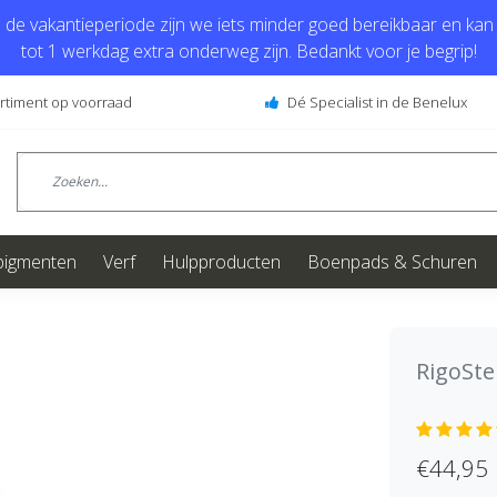
de vakantieperiode zijn we iets minder goed bereikbaar en kan j
tot 1 werkdag extra onderweg zijn. Bedankt voor je begrip!
ortiment op voorraad
Dé Specialist in de Benelux
pigmenten
Verf
Hulpproducten
Boenpads & Schuren
RigoSt
€44,95