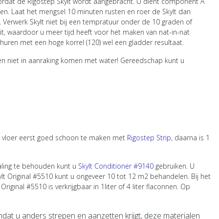
 voordat de Rigostep Skylt wordt aangebracht. U dient component A
. Laat het mengsel 10 minuten rusten en roer de Skylt dan
Verwerk Skylt niet bij een tempratuur onder de 10 graden of
it, waardoor u meer tijd heeft voor het maken van nat-in-nat
huren met een hoge korrel (120) wel een gladder resultaat.
agen niet in aanraking komen met water! Gereedschap kunt u
de vloer eerst goed schoon te maken met
Rigostep Strip
, daarna is 1
raling te behouden kunt u
Skylt Conditioner #9140
gebruiken. U
ylt Original #5510
kunt u ongeveer 10 tot 12 m2 behandelen. Bij het
t Original #5510
is verkrijgbaar in 1liter of 4 liter flaconnen. Op
omdat u anders strepen en aanzetten krijgt, deze materialen