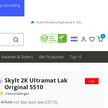
e bestelling
Gratis thuisbezorgd vanaf € 100,-
0
Kwasten & Rollers
Alle Producten
Top 10
Skylt 2K Ultramat Lak
ep
Sale
Original 5510
2 beoordelingen
€75,00
incl. btw (excl. btw €37,15)