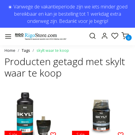
☀️ Vanwege de vakantieperiode zijn we iets minder goed
bereikbaar en kan je bestelling tot 1 werkdag extra
onderweg zijn. Bedankt voor je begrip!
0
Home
Tags
skylt waar te koop
Producten getagd met skylt
waar te koop
Sale
Sale