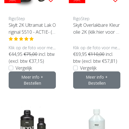
RigoStep
RigoStep
Skylt 2K Ultramat Lak O
Skylt Overlakbare Kleur
riginal 5510 - ACTIE- (ki
olie 2K (klik hier voor d
es hier uw inhoud)
e kleur)
Klik op de foto voor meer opties..
Klik op de foto voor meer opties..
€44,95
€75,00
incl. btw
€69,95
€110,00
incl.
(excl. btw €37,15)
btw (excl. btw €57,81)
Vergelijk
Vergelijk
Meer info +
Meer info +
Bestellen
Bestellen