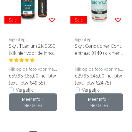
Sale
Sale
RigoStep
RigoStep
Skylt Titanium 2K 5550
Skylt Conditioner Conc
(klik hier voor de inhou
entraat 9140 (klik hier v
d)
oor de inhoud)
Klik op de foto voor meer opties..
Klik op de foto voor meer opties..
€59,95
€85,00
incl. btw
€29,95
€45,00
incl. btw
(excl. btw €49,55)
(excl. btw €24,75)
Vergelijk
Vergelijk
Meer info +
Meer info +
Bestellen
Bestellen