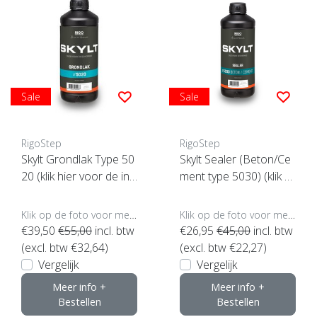
Sale
Sale
RigoStep
RigoStep
Skylt Grondlak Type 50
Skylt Sealer (Beton/Ce
20 (klik hier voor de inh
ment type 5030) (klik hi
oud)
er voor de inhoud)
Klik op de foto voor meer opties..
Klik op de foto voor meer opties..
€39,50
€55,00
incl. btw
€26,95
€45,00
incl. btw
(excl. btw €32,64)
(excl. btw €22,27)
Vergelijk
Vergelijk
Meer info +
Meer info +
Bestellen
Bestellen