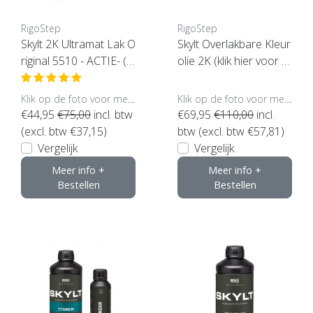
RigoStep
RigoStep
Skylt 2K Ultramat Lak O
Skylt Overlakbare Kleur
riginal 5510 - ACTIE- (ki
olie 2K (klik hier voor d
es hier uw inhoud)
e kleur)
Klik op de foto voor meer opties..
Klik op de foto voor meer opties..
€44,95
€75,00
incl. btw
€69,95
€110,00
incl.
(excl. btw €37,15)
btw (excl. btw €57,81)
Vergelijk
Vergelijk
Meer info +
Meer info +
Bestellen
Bestellen