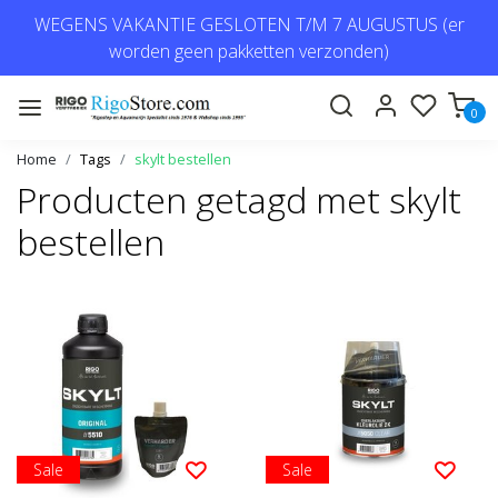
WEGENS VAKANTIE GESLOTEN T/M 7 AUGUSTUS (er
worden geen pakketten verzonden)
0
Home
Tags
skylt bestellen
Producten getagd met skylt
bestellen
Sale
Sale