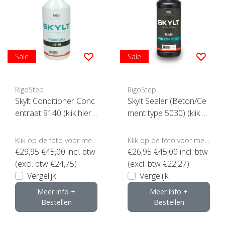
Sale
Sale
RigoStep
RigoStep
Skylt Conditioner Conc
Skylt Sealer (Beton/Ce
entraat 9140 (klik hier v
ment type 5030) (klik hi
oor de inhoud)
er voor de inhoud)
Klik op de foto voor meer opties..
Klik op de foto voor meer opties..
€29,95
€45,00
incl. btw
€26,95
€45,00
incl. btw
(excl. btw €24,75)
(excl. btw €22,27)
Vergelijk
Vergelijk
Meer info +
Meer info +
Bestellen
Bestellen