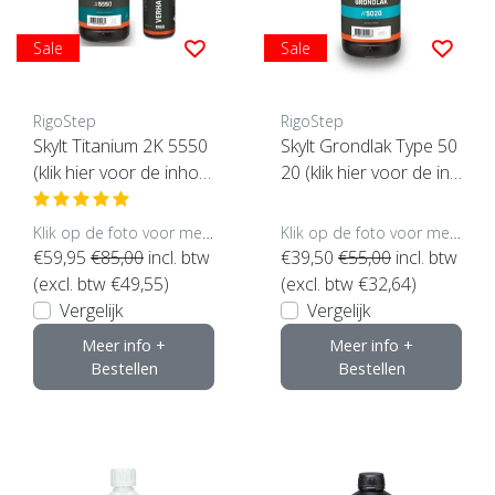
Sale
Sale
RigoStep
RigoStep
Skylt Titanium 2K 5550
Skylt Grondlak Type 50
(klik hier voor de inhou
20 (klik hier voor de inh
d)
oud)
Klik op de foto voor meer opties..
Klik op de foto voor meer opties..
€59,95
€85,00
incl. btw
€39,50
€55,00
incl. btw
(excl. btw €49,55)
(excl. btw €32,64)
Vergelijk
Vergelijk
Meer info +
Meer info +
Bestellen
Bestellen