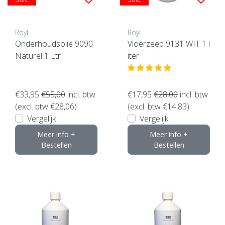
Royl
Royl
Onderhoudsolie 9090
Vloerzeep 9131 WIT 1 l
Naturel 1 Ltr
iter
€33,95
€55,00
incl. btw
€17,95
€28,00
incl. btw
(excl. btw €28,06)
(excl. btw €14,83)
Vergelijk
Vergelijk
Meer info +
Meer info +
Bestellen
Bestellen