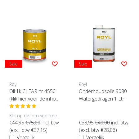
Sale
Sale
Royl
Royl
Oil 1k CLEAR nr 4550
Onderhoudsolie 9080
(klik hier voor de inhou
Watergedragen 1 Ltr
d)
Klik op de foto voor meer opties..
€44,95
€75,00
incl. btw
€33,95
€40,00
incl. btw
(excl. btw €37,15)
(excl. btw €28,06)
Vergelijk
Vergelijk