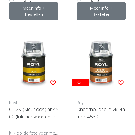
Meer info +
Meer info +
Bestellen
Bestellen
Sale
Royl
Royl
Oil 2K (Kleurloos) nr 45
Onderhoudsolie 2k Na
60 (klik hier voor de inh
turel 4580
oud)
Klik op de foto voor meer opties..