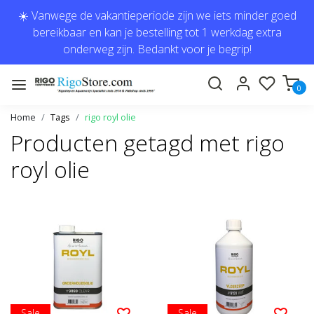
☀️ Vanwege de vakantieperiode zijn we iets minder goed
bereikbaar en kan je bestelling tot 1 werkdag extra
onderweg zijn. Bedankt voor je begrip!
0
Home
Tags
rigo royl olie
Producten getagd met rigo
royl olie
Sale
Sale