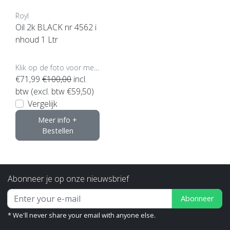
Royl
Oil 2k BLACK nr 4562 i
nhoud 1 Ltr
Klik op de foto voor meer opties..
€71,99
€100,00
incl.
btw (excl. btw €59,50)
Vergelijk
Meer info +
Bestellen
Abonneer je op onze nieuwsbrief
Abonneer
* We'll never share your email with anyone else.