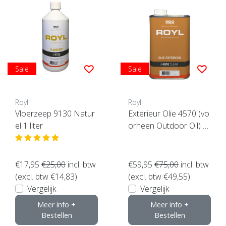
Sale
Sale
Royl
Royl
Vloerzeep 9130 Natur
Exterieur Olie 4570 (vo
el 1 liter
orheen Outdoor Oil) *
**
€17,95
€25,00
incl. btw
€59,95
€75,00
incl. btw
(excl. btw €14,83)
(excl. btw €49,55)
Vergelijk
Vergelijk
Meer info +
Meer info +
Bestellen
Bestellen