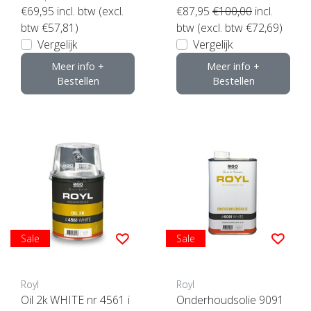
€69,95
incl. btw (excl.
€87,95
€100,00
incl.
btw €57,81)
btw (excl. btw €72,69)
Vergelijk
Vergelijk
Meer info +
Meer info +
Bestellen
Bestellen
Sale
Sale
Royl
Royl
Oil 2k WHITE nr 4561 i
Onderhoudsolie 9091