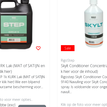
Sale
RigoStep
RK Lak (MAT of SATIJN en
Skylt Conditioner Concentra
lik hier)
k hier voor de inhoud)
P 1k KURK Lak (MAT of SATIJN
Rigostep Skylt Conditioner C
r klik hier) Wie een blijvend
9140 Navulling voor Skylt Cond
urzame bescherming voor...
spray. Is voldoende voor ong
navull...
oto voor meer opties..
 btw (excl.
Klik op de foto voor meer opti