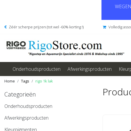
WEGENS
Zéér scherpe prijzen (tot wel -60% korting !)
Volledig ass
Onderhoudsproducten
Afwerkingsproducten
Kleur
Home
Tags
rigo 1k lak
Produc
Categorieën
Onderhoudsproducten
Afwerkingsproducten
Kleurpigmenten