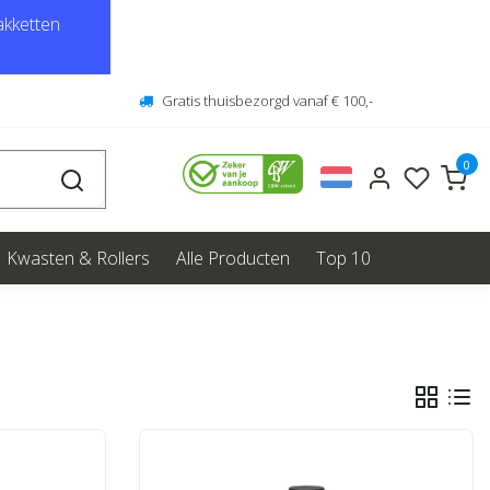
kketten
Gratis thuisbezorgd vanaf € 100,-
0
Kwasten & Rollers
Alle Producten
Top 10