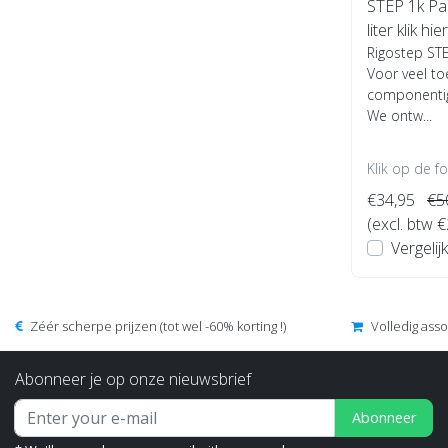
STEP 1k Par
liter klik hier
Rigostep STE
Voor veel to
componentig
We ontw...
Klik op de f
€34,95
€5
(excl. btw 
Vergelijk
Zéér scherpe prijzen (tot wel -60% korting !)
Volledig ass
Abonneer je op onze nieuwsbrief
Abonneer