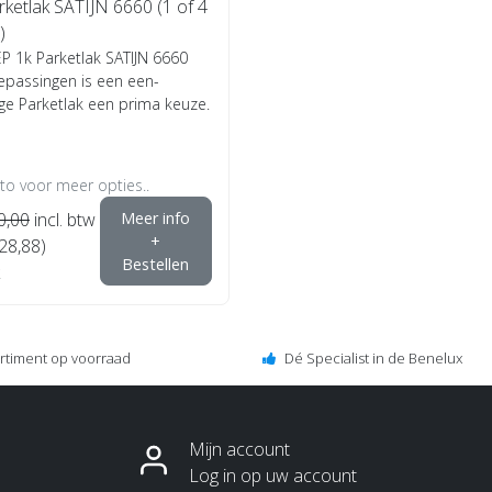
ketlak SATIJN 6660 (1 of 4
)
P 1k Parketlak SATIJN 6660
epassingen is een een-
e Parketlak een prima keuze.
oto voor meer opties..
0,00
incl. btw
Meer info
+
€28,88)
Bestellen
ortiment op voorraad
Dé Specialist in de Benelux
Mijn account
Log in op uw account