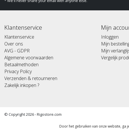
* We'll never share your email with anyone else.
Klantenservice
Mijn accou
Klantenservice
Inloggen
Over ons
Mijn bestelli
AVG - GDPR
Mijn verlanglij
Algemene voorwaarden
Vergelijk pro
Betaalmethoden
Privacy Policy
Verzenden & retourneren
Zakelijk inkopen ?
© Copyright 2026 - Rigostore.com
(Alle prijzen altijd inclusief 21%btw) (All prices include 21% vat)
Door het gebruiken van onze website, ga 
Algemene voorwaarden
|
Disclaimer
|
Privacy Policy
|
Sitemap
|
RSS Fe