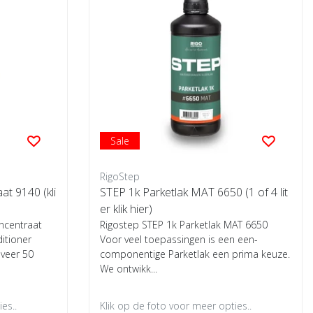
Sale
RigoStep
at 9140 (kli
STEP 1k Parketlak MAT 6650 (1 of 4 lit
er klik hier)
oncentraat
Rigostep STEP 1k Parketlak MAT 6650
itioner
Voor veel toepassingen is een een-
eveer 50
componentige Parketlak een prima keuze.
We ontwikk...
es..
Klik op de foto voor meer opties..