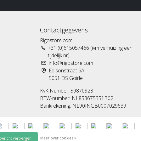
Contactgegevens
Rigostore.com
+31 (0)615057466 (ivm verhuizing een
tijdelijk nr)
info@rigostore.com
Edisonstraat 6A
5051 DS Goirle
KvK Number: 59870923
BTW-number: NL853675351B02
Bankrekening: NL90INGB0007029639
Meer over cookies »
 bericht verbergen