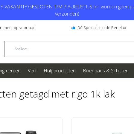
 VAKANTIE GESLOTEN T/M 7 AUGUSTUS (er worden geen pa
verzonden)
ortiment op voorraad
Dé Specialist in de Benelux
pigmenten
Verf
Hulpproducten
Boenpads & Schuren
ten getagd met rigo 1k lak