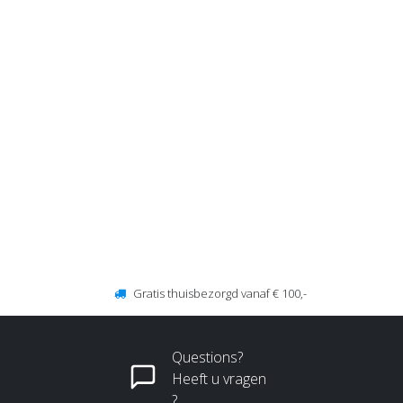
Gratis thuisbezorgd vanaf € 100,-
Questions?
Heeft u vragen
?