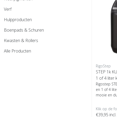
Verf
Hulpproducten
Boenpads & Schuren
Kwasten & Rollers
Alle Producten
RigoStep
STEP 1k KU
1 of 4 liter k
Rigostep STE
en 1 of 4 lite
mooie en du
Klik op de f
€39,95
incl.