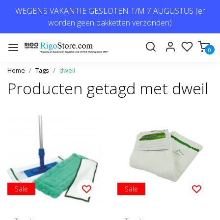
WEGENS VAKANTIE GESLOTEN T/M 7 AUGUSTUS (er
worden geen pakketten verzonden)
0
Home
Tags
dweil
Producten getagd met dweil
Sale
Sale