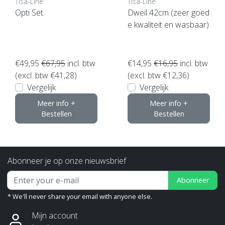
Tisa-Line
Tisa-Line
Opti Set
Dweil 42cm (zeer goed
e kwaliteit en wasbaar)
€49,95
€67,95
incl. btw
€14,95
€16,95
incl. btw
(excl. btw €41,28)
(excl. btw €12,36)
Vergelijk
Vergelijk
Meer info +
Meer info +
Bestellen
Bestellen
Abonneer je op onze nieuwsbrief
Abonneer
* We'll never share your email with anyone else.
Mijn account