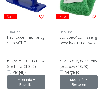
Sale
Sale
Tisa-Line
Tisa-Line
Padhouder met handg
Stofdoek 42cm (zeer g
reep ACTIE
oede kwaliteit en wasb
aar)
€12,95
€18,00
incl. btw
€12,95
€16,95
incl. btw
(excl. btw €10,70)
(excl. btw €10,70)
Vergelijk
Vergelijk
Meer info +
Meer info +
Bestellen
Bestellen