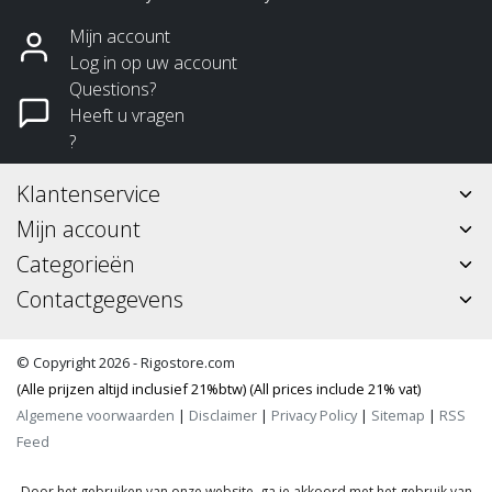
Mijn account
Log in op uw account
Questions?
Heeft u vragen
?
Klantenservice
Mijn account
Categorieën
Contactgegevens
© Copyright 2026 - Rigostore.com
(Alle prijzen altijd inclusief 21%btw) (All prices include 21% vat)
Algemene voorwaarden
|
Disclaimer
|
Privacy Policy
|
Sitemap
|
RSS
Feed
Door het gebruiken van onze website, ga je akkoord met het gebruik van