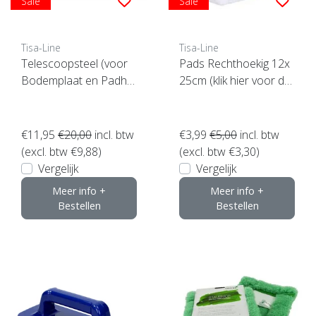
Sale
Sale
Tisa-Line
Tisa-Line
Telescoopsteel (voor
Pads Rechthoekig 12x
Bodemplaat en Padho
25cm (klik hier voor de
uder e.d.)
maat)
€11,95
€20,00
incl. btw
€3,99
€5,00
incl. btw
(excl. btw €9,88)
(excl. btw €3,30)
Vergelijk
Vergelijk
Meer info +
Meer info +
Bestellen
Bestellen