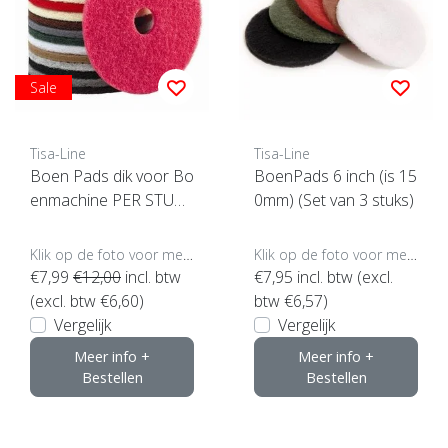
Sale
Tisa-Line
Tisa-Line
Boen Pads dik voor Bo
BoenPads 6 inch (is 15
enmachine PER STUK
0mm) (Set van 3 stuks)
(klik hier voor maten en
kleuren)
Klik op de foto voor meer opties..
Klik op de foto voor meer opties..
€7,99
€12,00
incl. btw
€7,95
incl. btw (excl.
(excl. btw €6,60)
btw €6,57)
Vergelijk
Vergelijk
Meer info +
Meer info +
Bestellen
Bestellen