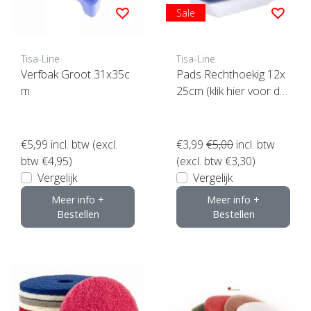
Sale
Tisa-Line
Tisa-Line
Verfbak Groot 31x35c
Pads Rechthoekig 12x
m
25cm (klik hier voor de
maat)
€5,99
incl. btw (excl.
€3,99
€5,00
incl. btw
btw €4,95)
(excl. btw €3,30)
Vergelijk
Vergelijk
Meer info +
Meer info +
Bestellen
Bestellen