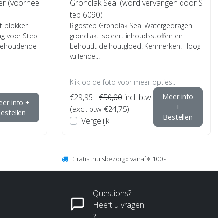
er (voorhee
Grondlak Seal (word vervangen door S
tep 6090)
t blokker
Rigostep Grondlak Seal Watergedragen
ng voor Step
grondlak. Isoleert inhoudsstoffen en
inehoudende
behoudt de houtgloed. Kenmerken: Hoog
vullende...
Klik op de foto voor meer opties..
€29,95
€50,00
incl. btw
Meer info
er info +
+
(excl. btw €24,75)
estellen
Bestellen
Vergelijk
Gratis thuisbezorgd vanaf € 100,-
Questions?
Heeft u vragen
?