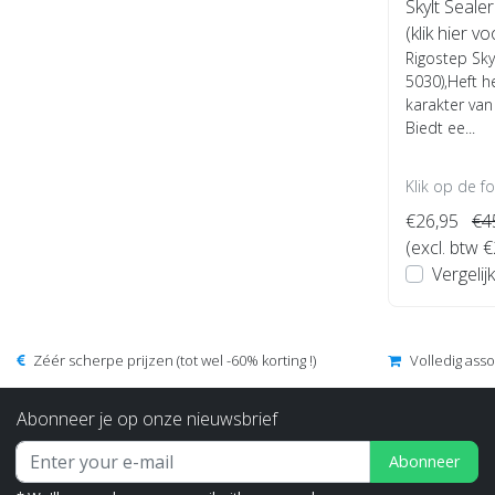
Skylt Seale
(klik hier v
Rigostep Sky
5030),Heft 
karakter va
Biedt ee...
Klik op de f
€26,95
€4
(excl. btw 
Vergelijk
Zéér scherpe prijzen (tot wel -60% korting !)
Volledig ass
Abonneer je op onze nieuwsbrief
Abonneer