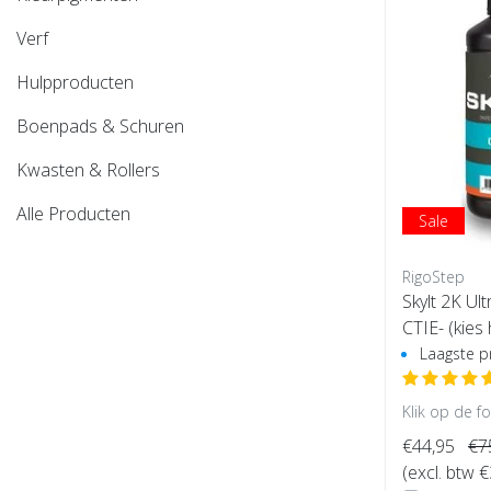
Verf
Hulpproducten
Boenpads & Schuren
Kwasten & Rollers
Alle Producten
Sale
RigoStep
Skylt 2K Ul
CTIE- (kies
Laagste pr
Klik op de f
€44,95
€7
(excl. btw 