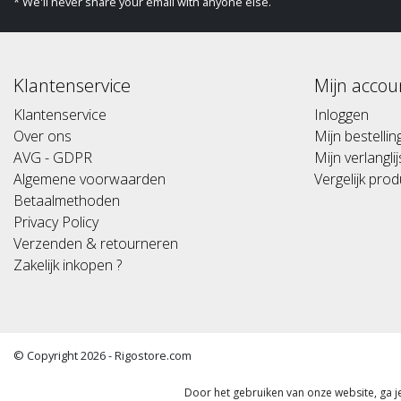
* We'll never share your email with anyone else.
Klantenservice
Mijn accou
Klantenservice
Inloggen
Over ons
Mijn bestelli
AVG - GDPR
Mijn verlanglij
Algemene voorwaarden
Vergelijk pro
Betaalmethoden
Privacy Policy
Verzenden & retourneren
Zakelijk inkopen ?
© Copyright 2026 - Rigostore.com
(Alle prijzen altijd inclusief 21%btw) (All prices include 21% vat)
Door het gebruiken van onze website, ga 
Algemene voorwaarden
|
Disclaimer
|
Privacy Policy
|
Sitemap
|
RSS Fe