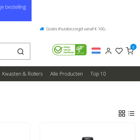
e bestelling
Gratis thuisbezorgd vanaf € 100,-
0
Kwasten & Rollers
Alle Producten
Top 10