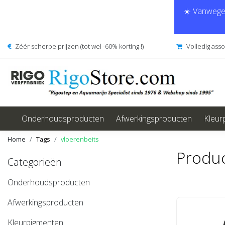
☀️ Vanwege 
Zéér scherpe prijzen (tot wel -60% korting !)
Volledig ass
Onderhoudsproducten
Afwerkingsproducten
Kleur
Home
Tags
vloerenbeits
Produc
Categorieën
Onderhoudsproducten
Afwerkingsproducten
Kleurpigmenten