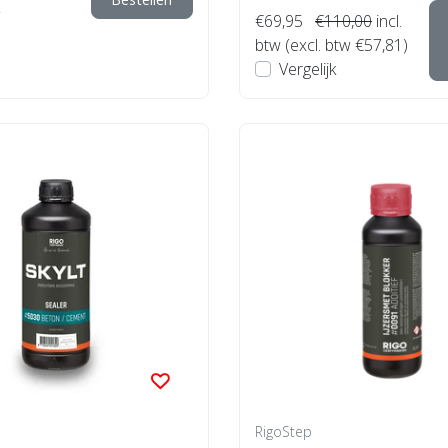
€69,95
€110,00
incl.
btw (excl. btw €57,81)
Vergelijk
RigoStep