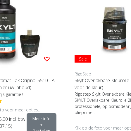
Sale
RigoStep
tramat Lak Original 5510 - A
Skylt Overlakbare Kleurolie 2
 hier uw inhoud)
voor de kleur)
Rigostep Skylt Overlakbare Kle
ijs garantie !
SKYLT Overlakbare Kleurolie 2
professionele, oplosmiddelvri
oto voor meer opties..
olieprimer...
5,00
incl. btw
Meer info
+
€37,15)
Klik op de foto voor meer opti
Bestellen