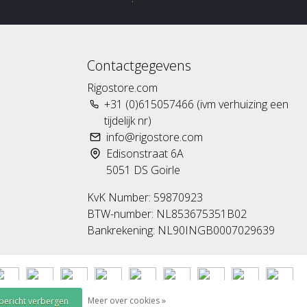
Contactgegevens
Rigostore.com
+31 (0)615057466 (ivm verhuizing een
tijdelijk nr)
info@rigostore.com
Edisonstraat 6A
5051 DS Goirle
KvK Number: 59870923
BTW-number: NL853675351B02
Bankrekening: NL90INGB0007029639
Meer over cookies »
 bericht verbergen