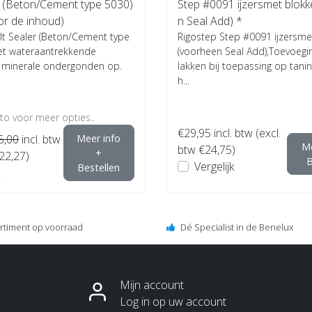
r (Beton/Cement type 5030)
Step #0091 ijzersmet blokk
oor de inhoud)
n Seal Add) *
lt Sealer (Beton/Cement type
Rigostep Step #0091 ijzersme
het wateraantrekkende
(voorheen Seal Add),Toevoegi
n minerale ondergonden op.
lakken bij toepassing op tan
h...
oto voor meer opties..
€29,95
incl. btw (excl.
5,00
incl. btw
Meer info
Me
btw €24,75)
+
€22,27)
B
Vergelijk
Bestellen
ortiment op voorraad
Dé Specialist in de Benelux
Mijn account
Log in op uw account