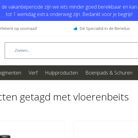
de vakantieperiode zijn we iets minder goed bereikbaar en kan j
tot 1 werkdag extra onderweg zijn. Bedankt voor je begrip!
ortiment op voorraad
Dé Specialist in de Benelux
pigmenten
Verf
Hulpproducten
Boenpads & Schuren
ten getagd met vloerenbeits