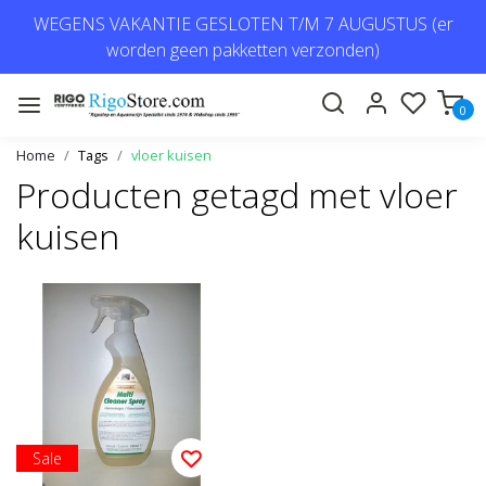
WEGENS VAKANTIE GESLOTEN T/M 7 AUGUSTUS (er
worden geen pakketten verzonden)
0
Home
Tags
vloer kuisen
Producten getagd met vloer
kuisen
Sale