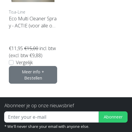
Tisa-Line
Eco Multi Cleaner Spra
y - ACTIE (voor alle op
pervlakken geschikt)
€11,95
€15,00
incl. btw
(excl. btw €9,88)
Vergelijk
Meer info +
Bestellen
Abonneer je op onze nieuwsbrief
Abonneer
* We'll never share your email with anyone else.