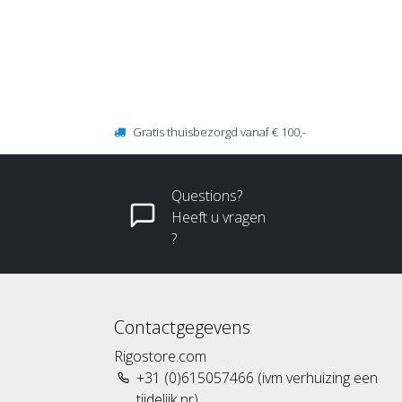
Gratis thuisbezorgd vanaf € 100,-
Questions?
Heeft u vragen
?
Contactgegevens
Rigostore.com
+31 (0)615057466 (ivm verhuizing een
tijdelijk nr)