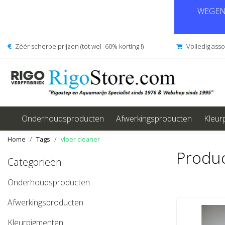
WEGENS
Zéér scherpe prijzen (tot wel -60% korting !)
Volledig ass
Onderhoudsproducten
Afwerkingsproducten
Kleur
Home
Tags
vloer cleaner
Produc
Categorieën
Onderhoudsproducten
Afwerkingsproducten
Kleurpigmenten