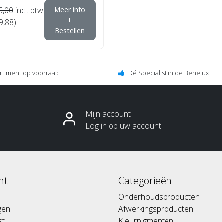
5,00
incl. btw
Meer info
+
9,88)
Bestellen
ortiment op voorraad
Dé Specialist in de Benelux
Mijn account
Log in op uw account
nt
Categorieën
Onderhoudsproducten
ngen
Afwerkingsproducten
st
Kleurpigmenten