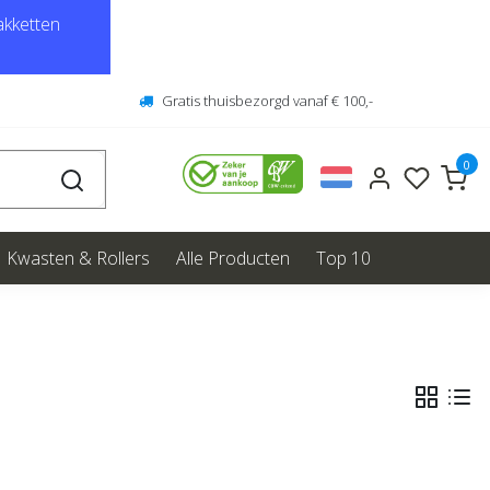
kketten
Gratis thuisbezorgd vanaf € 100,-
0
Kwasten & Rollers
Alle Producten
Top 10