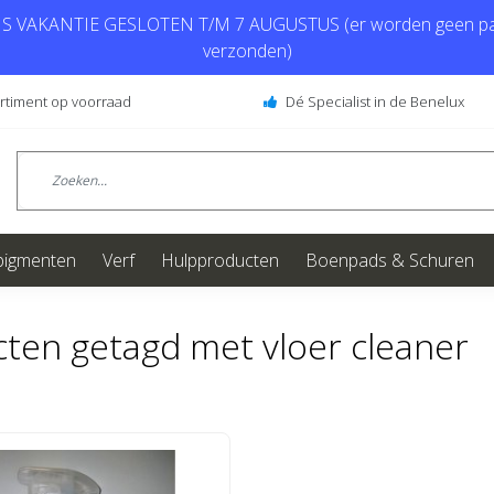
 VAKANTIE GESLOTEN T/M 7 AUGUSTUS (er worden geen pa
verzonden)
ortiment op voorraad
Dé Specialist in de Benelux
pigmenten
Verf
Hulpproducten
Boenpads & Schuren
ten getagd met vloer cleaner