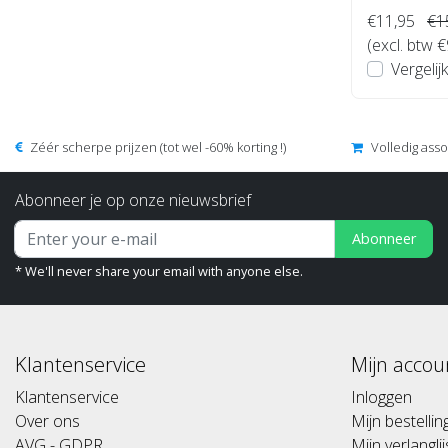
€11,95
€1
(excl. btw €
Vergelijk
Zéér scherpe prijzen (tot wel -60% korting !)
Volledig ass
Abonneer je op onze nieuwsbrief
Abonneer
* We'll never share your email with anyone else.
Klantenservice
Mijn accou
Klantenservice
Inloggen
Over ons
Mijn bestelli
AVG - GDPR
Mijn verlanglij