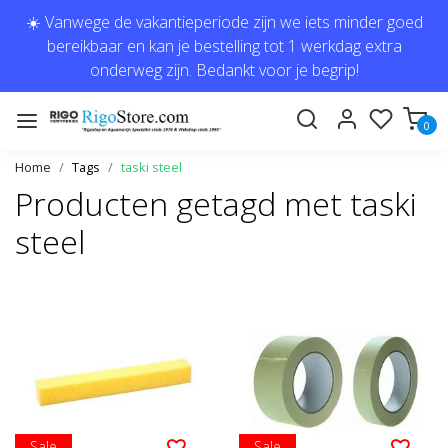
☀️ Vanwege de vakantieperiode zijn we iets minder goed
bereikbaar en kan je bestelling tot 1 werkdag extra
onderweg zijn. Bedankt voor je begrip!
0
Home
Tags
taski steel
Producten getagd met taski
steel
Sale
Sale