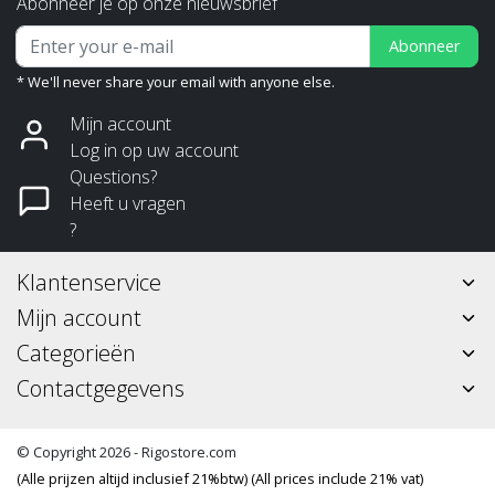
Abonneer je op onze nieuwsbrief
Abonneer
* We'll never share your email with anyone else.
Mijn account
Log in op uw account
Questions?
Heeft u vragen
?
Klantenservice
Mijn account
Categorieën
Contactgegevens
© Copyright 2026 - Rigostore.com
(Alle prijzen altijd inclusief 21%btw) (All prices include 21% vat)