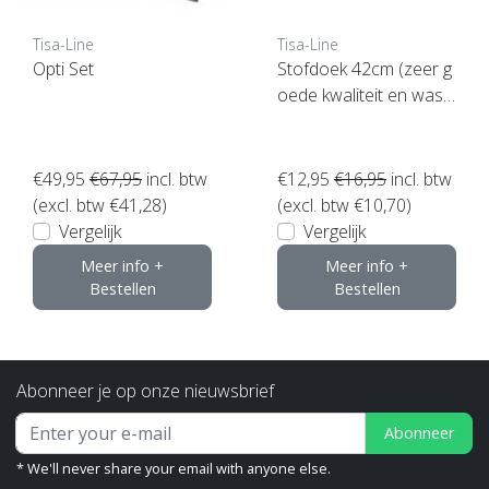
Tisa-Line
Tisa-Line
Opti Set
Stofdoek 42cm (zeer g
oede kwaliteit en wasb
aar)
€49,95
€67,95
incl. btw
€12,95
€16,95
incl. btw
(excl. btw €41,28)
(excl. btw €10,70)
Vergelijk
Vergelijk
Meer info +
Meer info +
Bestellen
Bestellen
Abonneer je op onze nieuwsbrief
Abonneer
* We'll never share your email with anyone else.