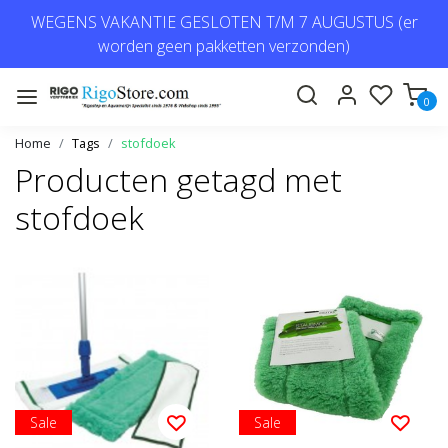
WEGENS VAKANTIE GESLOTEN T/M 7 AUGUSTUS (er
worden geen pakketten verzonden)
0
Home
Tags
stofdoek
Producten getagd met
stofdoek
Sale
Sale