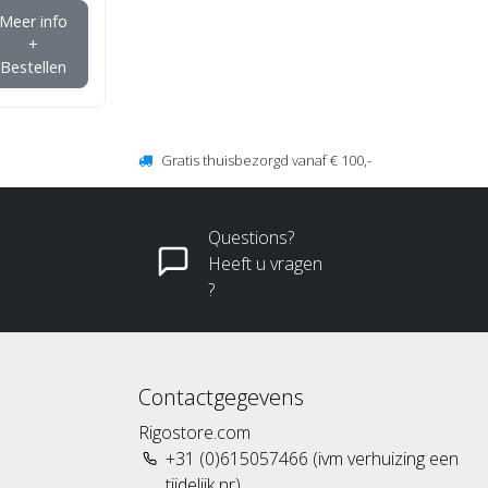
Meer info
+
Bestellen
Gratis thuisbezorgd vanaf € 100,-
Questions?
Heeft u vragen
?
Contactgegevens
Rigostore.com
+31 (0)615057466 (ivm verhuizing een
tijdelijk nr)