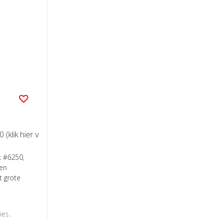
(klik hier v
k #6250,
en
t grote
es..