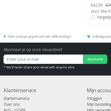
€42,95
€7
(excl. btw 
Vergelijk
Zéér scherpe prijzen (tot wel -60% korting !)
Volledig ass
Abonneer je op onze nieuwsbrief
Abonneer
* We'll never share your email with anyone else.
Klantenservice
Mijn accou
Klantenservice
Inloggen
Over ons
Mijn bestelli
AVG - GDPR
Mijn verlanglij