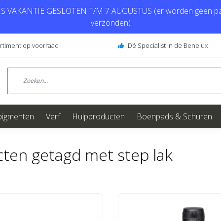
 VAKANTIE GESLOTEN T/M 7 AUGUSTUS (er worden geen pa
verzonden)
ortiment op voorraad
Dé Specialist in de Benelux
pigmenten
Verf
Hulpproducten
Boenpads & Schuren
ten getagd met step lak