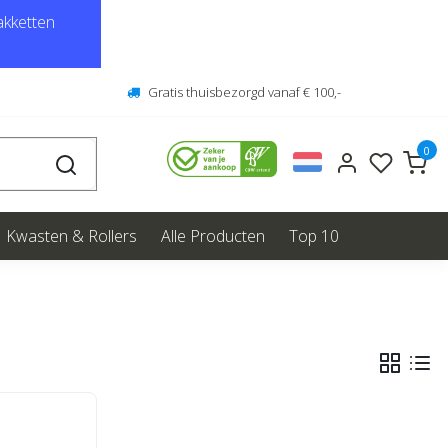
kketten
Gratis thuisbezorgd vanaf € 100,-
0
Kwasten & Rollers
Alle Producten
Top 10