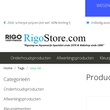
WEGENS
Zéér scherpe prijzen (tot wel -60% korting !)
Volledig ass
Onderhoudsproducten
Afwerkingsproducten
Kleur
Home
Tags
step lak
Produc
Categorieën
Onderhoudsproducten
Afwerkingsproducten
Kleurpigmenten