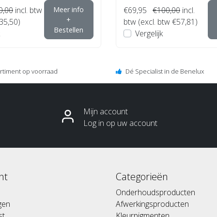
0,00
incl. btw
Meer info
€69,95
€100,00
incl.
+
€35,50)
btw (excl. btw €57,81)
Bestellen
Vergelijk
ortiment op voorraad
Dé Specialist in de Benelux
Mijn account
Log in op uw account
nt
Categorieën
Onderhoudsproducten
ngen
Afwerkingsproducten
st
Kleurpigmenten