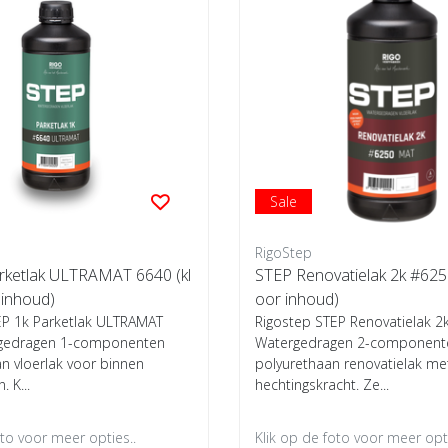
Sale
RigoStep
rketlak ULTRAMAT 6640 (kl
STEP Renovatielak 2k #6250 
r inhoud)
oor inhoud)
EP 1k Parketlak ULTRAMAT
Rigostep STEP Renovatielak 2
rgedragen 1-componenten
Watergedragen 2-component
n vloerlak voor binnen
polyurethaan renovatielak me
 K...
hechtingskracht. Ze...
oto voor meer opties..
Klik op de foto voor meer opti