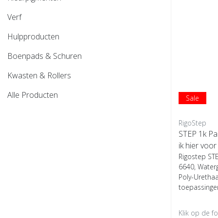
Verf
Hulpproducten
Boenpads & Schuren
Kwasten & Rollers
Alle Producten
Sale
RigoStep
STEP 1k Pa
ik hier voo
Rigostep ST
6640, Wate
Poly-Urethaa
toepassingen.
Klik op de f