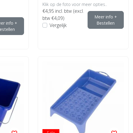
Klik op de foto voor meer opties..
€4,95
incl. btw (excl.
Meer info +
btw €4,09)
er info +
Bestellen
Vergelijk
estellen
Sale