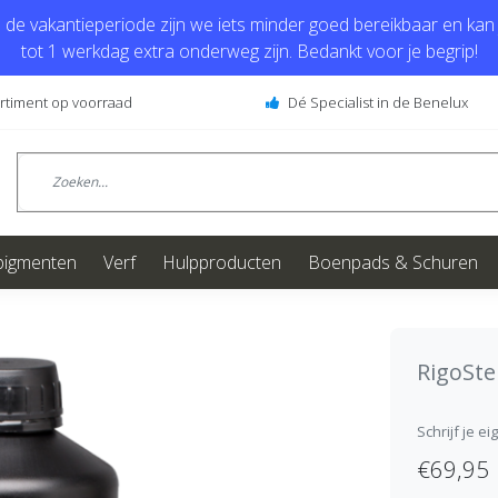
de vakantieperiode zijn we iets minder goed bereikbaar en kan j
tot 1 werkdag extra onderweg zijn. Bedankt voor je begrip!
ortiment op voorraad
Dé Specialist in de Benelux
pigmenten
Verf
Hulpproducten
Boenpads & Schuren
RigoSt
Schrijf je e
€69,95