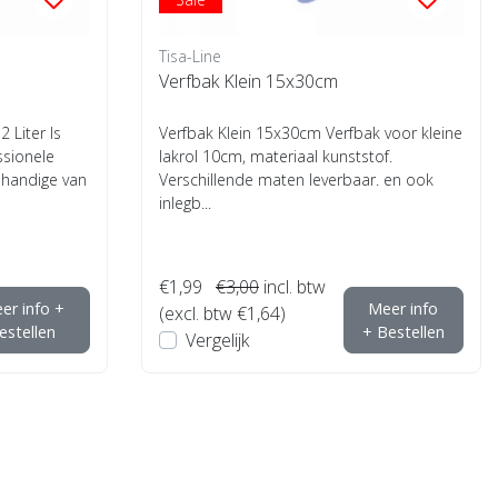
Tisa-Line
Verfbak Klein 15x30cm
 Liter Is
Verfbak Klein 15x30cm Verfbak voor kleine
ssionele
lakrol 10cm, materiaal kunststof.
t handige van
Verschillende maten leverbaar. en ook
inlegb...
€1,99
€3,00
incl. btw
er info +
Meer info
(excl. btw €1,64)
estellen
+ Bestellen
Vergelijk