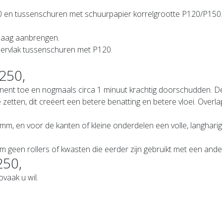
0 en tussenschuren met schuurpapier korrelgrootte P120/P150.
e laag aanbrengen.
ervlak tussenschuren met P120.
250,
t toe en nogmaals circa 1 minuut krachtig doorschudden. De la
te zetten, dit creëert een betere benatting en betere vloei. Overl
mm, en voor de kanten of kleine onderdelen een volle, langharig
geen rollers of kwasten die eerder zijn gebruikt met een ander
250,
ovaak u wil.