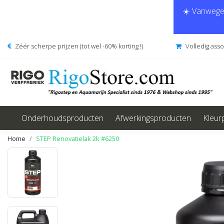
☀️ Vanwege 
Zéér scherpe prijzen (tot wel -60% korting !)
Volledig ass
Onderhoudsproducten
Afwerkingsproducten
Kleur
Home
STEP Renovatielak 2k #6250