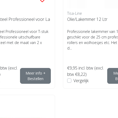
Tisa-Line
teel Professioneel voor La
Olie/Lakemmer 12 Ltr
el Professioneel voor T-stuk
Professionele lakemmer van 12
ofessionele uitschuifbare
geschikt voor de 25 cm profe
teel met de maat van 2 x
rollers en wolhoesjes etc. He
d...
 btw (excl.
€9,95
incl. btw (excl.
Meer info +
Me
)
btw €8,22)
Bestellen
B
Vergelijk