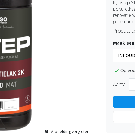
Rigostep S
polyurethaa
renovatie v
geschuurd 
Product c
Maak een
Op voo
Aantal
Afbeelding vergroten