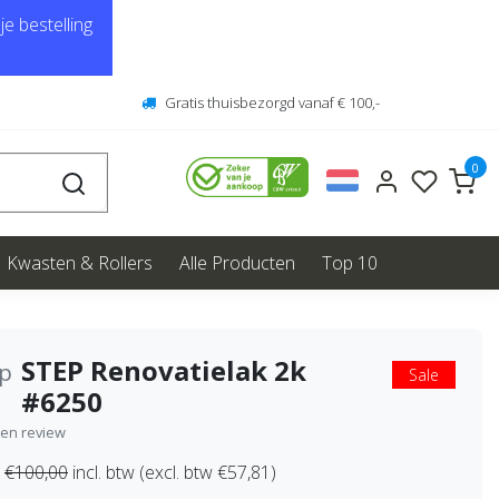
e bestelling
Gratis thuisbezorgd vanaf € 100,-
0
Kwasten & Rollers
Alle Producten
Top 10
STEP Renovatielak 2k
ep
Sale
#6250
igen review
€100,00
incl. btw (excl. btw €57,81)