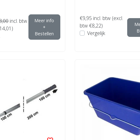
€9,95
incl. btw (excl.
8,00
incl. btw
Meer info
Me
btw €8,22)
+
€14,01)
B
Vergelijk
Bestellen