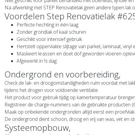
Niet geschikt voor parket behandeld met boenwas, lijnolie en
Na afwerking met STEP Renovatielak geen andere typen lak o
Voordelen Step Renovatielak #62
Perfecte hechting in één laag
Zonder grondlak of kaal schuren
Geschikt voor intensief gebruik
Hertstelt oppervlakte slijtage van parket, laminaat, vinyl 
Maskeert krassen en doet dof geworden vloeren oplev
Afgewerkt in ½ dag.
Ondergrond en voorbereiding,
Check de lak- en droogomstandigheden ruim voordat met lakk
tijdens het drogen voor voldoende ventilatie.
Het product voor gebruik tijdig op kamertemperatuur brengen
Registreer de charge-nummers van de gebruikte producten (6-
Maak op onbekende ondergronden altijd eerst een proefvlak
De ondergrond dient schoon, droog en vrij van was, vet en sto
Systeemopbouw,