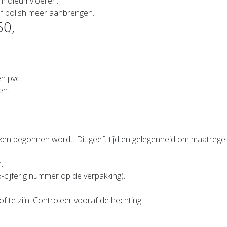
 linoleumvloeren.
f polish meer aanbrengen.
50,
en pvc.
en.
en begonnen wordt. Dit geeft tijd en gelegenheid om maatregel
.
cijferig nummer op de verpakking).
.
f te zijn. Controleer vooraf de hechting.