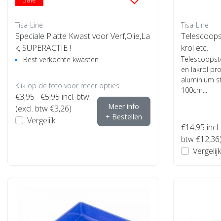
Tisa-Line
Tisa-Line
Speciale Platte Kwast voor Verf,Olie,La
Telescoops
k, SUPERACTIE !
krol etc.
Telescoopste
Best verkochte kwasten
en lakrol pr
aluminium s
Klik op de foto voor meer opties..
100cm...
€3,95
€5,95
incl. btw
Meer info
(excl. btw €3,26)
+ Bestellen
Vergelijk
€14,95
incl.
btw €12,36
Vergelijk