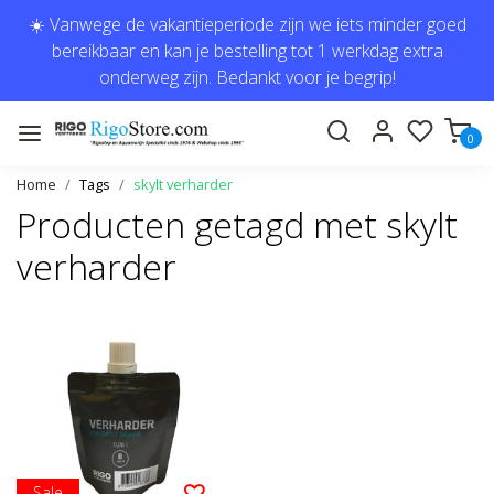
☀️ Vanwege de vakantieperiode zijn we iets minder goed
bereikbaar en kan je bestelling tot 1 werkdag extra
onderweg zijn. Bedankt voor je begrip!
0
Home
Tags
skylt verharder
Producten getagd met skylt
verharder
Sale