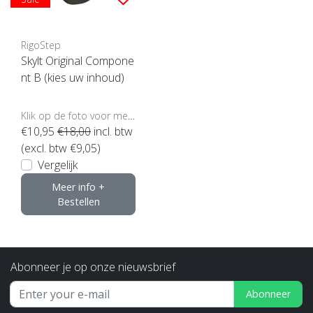
RigoStep
Skylt Original Compone
nt B (kies uw inhoud)
Klik op de foto voor meer opties..
€10,95
€18,00
incl. btw
(excl. btw €9,05)
Vergelijk
Meer info +
Bestellen
Abonneer je op onze nieuwsbrief
Abonneer