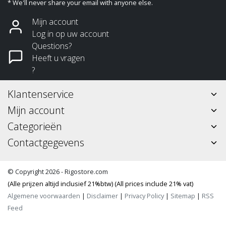
* We'll never share your email with anyone else.
Mijn account
Log in op uw account
Questions?
Heeft u vragen
?
Klantenservice
Mijn account
Categorieën
Contactgegevens
© Copyright 2026 - Rigostore.com
(Alle prijzen altijd inclusief 21%btw) (All prices include 21% vat)
Algemene voorwaarden
|
Disclaimer
|
Privacy Policy
|
Sitemap
|
RSS
Feed