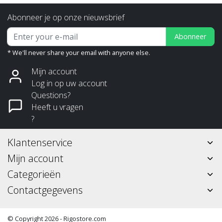
Abonneer je op onze nieuwsbrief
Abonneer
* We'll never share your email with anyone else.
Mijn account
Log in op uw account
Questions?
Heeft u vragen
?
Klantenservice
Mijn account
Categorieën
Contactgegevens
© Copyright 2026 - Rigostore.com