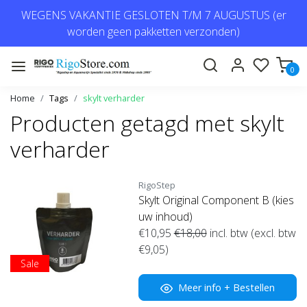
WEGENS VAKANTIE GESLOTEN T/M 7 AUGUSTUS (er
worden geen pakketten verzonden)
0
Home
Tags
skylt verharder
Producten getagd met skylt
verharder
RigoStep
Skylt Original Component B (kies
uw inhoud)
€10,95
€18,00
incl. btw (excl. btw
€9,05)
Sale
Meer info + Bestellen