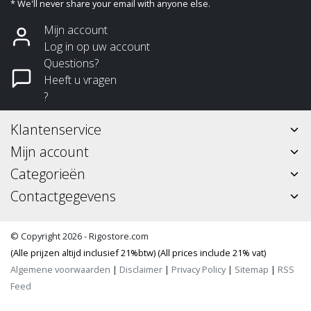
* We'll never share your email with anyone else.
Mijn account
Log in op uw account
Questions?
Heeft u vragen
?
Klantenservice
Mijn account
Categorieën
Contactgegevens
© Copyright 2026 - Rigostore.com
(Alle prijzen altijd inclusief 21%btw) (All prices include 21% vat)
Algemene voorwaarden
|
Disclaimer
|
Privacy Policy
|
Sitemap
|
RSS
Feed