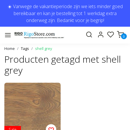
☀️ Vanwege de vakantieperiode zijn we iets minder goed
bereikbaar en kan je bestelling tot 1 werkdag extra
onderweg zijn. Bedankt voor je begrip!
0
Home
Tags
shell grey
Producten getagd met shell
grey
Sale