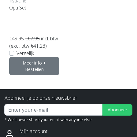
Tisa-Line
Opti Set
€49,95
€67,95
incl. btw
(excl. btw €41,28)
Vergelijk
Meer info +
Bestellen
Abonneer je op onze nieuwsbrief
Abonneer
* We'll never share your email with anyone else.
Mijn account