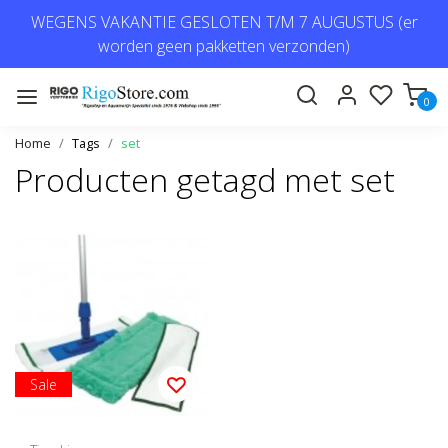
WEGENS VAKANTIE GESLOTEN T/M 7 AUGUSTUS (er
worden geen pakketten verzonden)
0
Home
Tags
set
Producten getagd met set
Sale