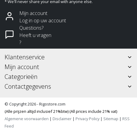
* We'll never share your email with anyone else.
Mijn account
Log in op uw account
Questions?
Heeft u vragen
?
Klantenservice
Mijn account
Categorieën
Contactgegevens
© Copyright 2026 - Rigostore.com
(Alle prijzen altijd inclusief 21%btw) (All prices include 21% vat)
Algemene voorwaarden
|
Disclaimer
|
Privacy Policy
|
Sitemap
|
RSS
Feed