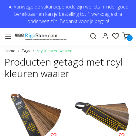
☀️ Vanwege de vakantieperiode zijn we iets minder goed
bereikbaar en kan je bestelling tot 1 werkdag extra
onderweg zijn. Bedankt voor je begrip!
0
Home
Tags
royl kleuren waaier
Producten getagd met royl
kleuren waaier