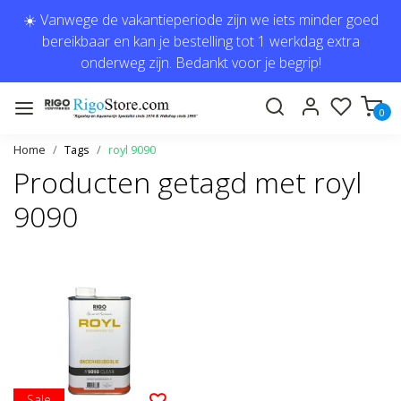
☀️ Vanwege de vakantieperiode zijn we iets minder goed
bereikbaar en kan je bestelling tot 1 werkdag extra
onderweg zijn. Bedankt voor je begrip!
0
Home
Tags
royl 9090
Producten getagd met royl
9090
Sale