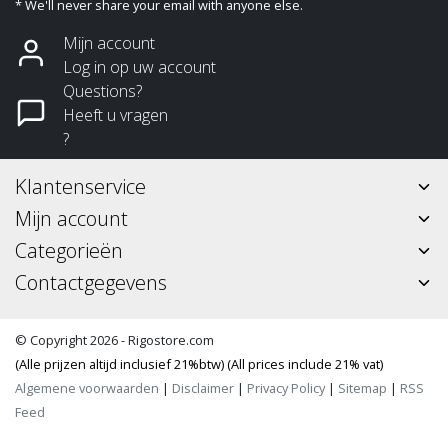
* We'll never share your email with anyone else.
Mijn account
Log in op uw account
Questions?
Heeft u vragen
?
Klantenservice
Mijn account
Categorieën
Contactgegevens
© Copyright 2026 - Rigostore.com
(Alle prijzen altijd inclusief 21%btw) (All prices include 21% vat)
Algemene voorwaarden
|
Disclaimer
|
Privacy Policy
|
Sitemap
|
RSS
Feed