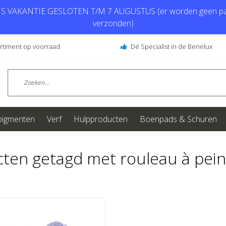
 VAKANTIE GESLOTEN T/M 7 AUGUSTUS (er worden geen pa
verzonden)
ortiment op voorraad
Dé Specialist in de Benelux
pigmenten
Verf
Hulpproducten
Boenpads & Schuren
ten getagd met rouleau à pei