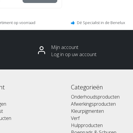
ortiment op voorraad
Dé Specialist in de Benelux
Mijn account
Log in op uw account
nt
Categorieën
Onderhoudsproducten
ngen
Afwerkingsproducten
st
Kleurpigmenten
ducten
Verf
Hulpproducten
Boenpads & Schuren