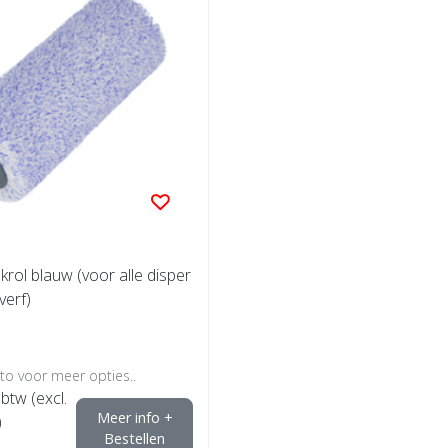
krol blauw (voor alle disper
verf)
oto voor meer opties..
 btw (excl.
Meer info +
)
Bestellen