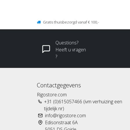
Gratis thuisbezorgd vanaf € 100,-
Questions?
Heeft u vragen
?
Contactgegevens
Rigostore.com
+31 (0)615057466 (ivm verhuizing een
tijdelijk nr)
info@rigostore.com
Edisonstraat 6A
5051 DS Goirle