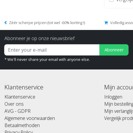
Zéér scherpe prijzen (tot wel -60% korting !)
Volledig ass
Abonneer je op onze nieuwsbrief
Abonneer
* We'll never share your email with anyone else.
Klantenservice
Mijn accou
Klantenservice
Inloggen
Over ons
Mijn bestelli
AVG - GDPR
Mijn verlanglij
Algemene voorwaarden
Vergelijk pro
Betaalmethoden
Privacy Policy