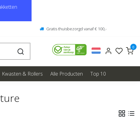
kketten
Gratis thuisbezorgd vanaf € 100,-
0
Kwasten & Rollers
Alle Producten
Top 10
nture