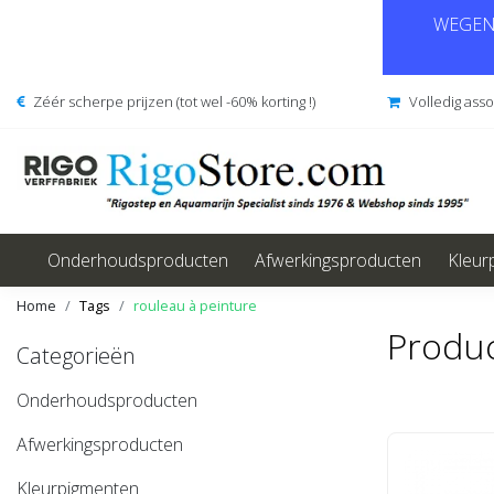
WEGENS
Zéér scherpe prijzen (tot wel -60% korting !)
Volledig ass
Onderhoudsproducten
Afwerkingsproducten
Kleur
Home
Tags
rouleau à peinture
Produc
Categorieën
Onderhoudsproducten
Afwerkingsproducten
Kleurpigmenten