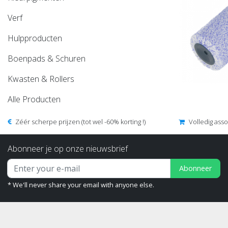
Verf
Hulpproducten
Boenpads & Schuren
Kwasten & Rollers
Alle Producten
Zéér scherpe prijzen (tot wel -60% korting !)
Volledig ass
Abonneer je op onze nieuwsbrief
Abonneer
* We'll never share your email with anyone else.