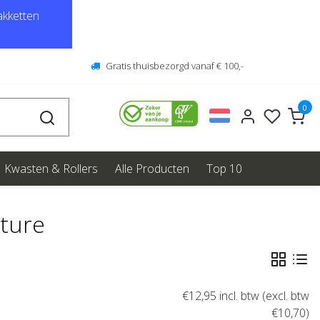
kketten
Gratis thuisbezorgd vanaf € 100,-
0
Kwasten & Rollers
Alle Producten
Top 10
nture
€12,95
incl. btw (excl. btw
€10,70)