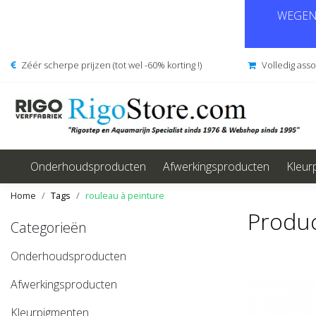
WEGENS
Zéér scherpe prijzen (tot wel -60% korting !)
Volledig ass
Onderhoudsproducten
Afwerkingsproducten
Kleur
Home
Tags
rouleau à peinture
Produc
Categorieën
Onderhoudsproducten
Afwerkingsproducten
Kleurpigmenten