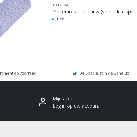
Tisa-Line
Micromix lakrol blauw (voor alle dispers
new
ortiment op voorraad
Dé Specialist in de Benelux
Mijn account
Log in op uw account