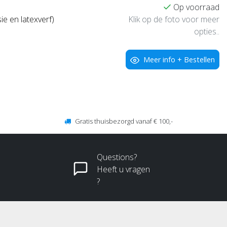
Op voorraad
Klik op de foto voor meer
ie en latexverf)
opties..
Meer info + Bestellen
Gratis thuisbezorgd vanaf € 100,-
Questions?
Heeft u vragen
?