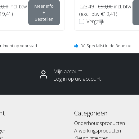
0,00
incl. btw
Meer info
€23,49
€50,00
incl. btw
+
€19,41)
(excl. btw €19,41)
Bestellen
Vergelijk
ortiment op voorraad
Dé Specialist in de Benelux
Mijn account
Log in op uw account
nt
Categorieën
Onderhoudsproducten
ngen
Afwerkingsproducten
st
Kleurpigmenten