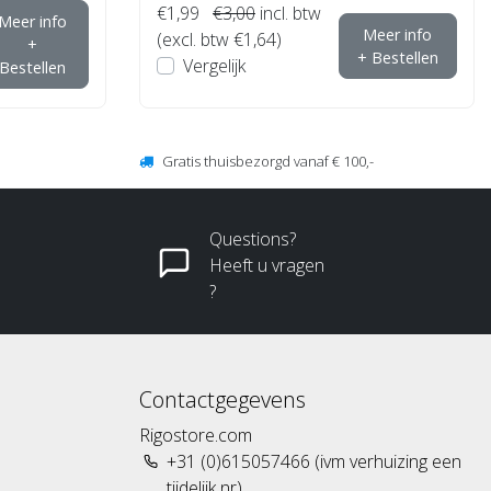
€1,99
€3,00
incl. btw
Meer info
Meer info
(excl. btw €1,64)
+
+ Bestellen
Vergelijk
Bestellen
Gratis thuisbezorgd vanaf € 100,-
Questions?
Heeft u vragen
?
Contactgegevens
Rigostore.com
+31 (0)615057466 (ivm verhuizing een
tijdelijk nr)