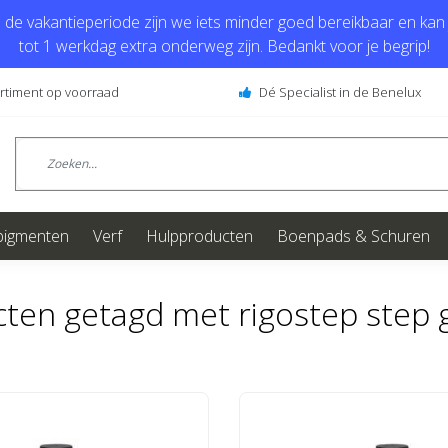
de vakantieperiode zijn we iets minder goed bereikbaar en kan j
tot 1 werkdag extra onderweg zijn. Bedankt voor je begrip!
ortiment op voorraad
Dé Specialist in de Benelux
pigmenten
Verf
Hulpproducten
Boenpads & Schuren
ten getagd met rigostep step 