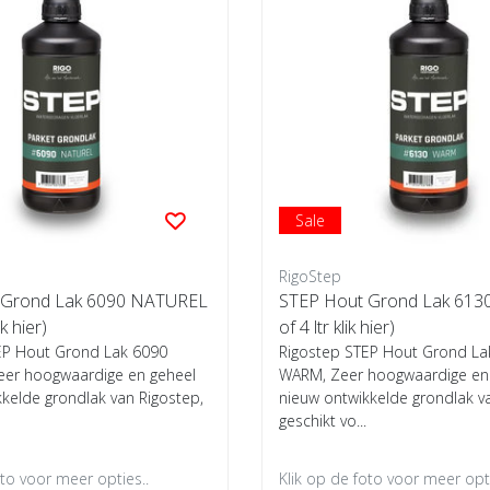
Sale
RigoStep
 Grond Lak 6090 NATUREL
STEP Hout Grond Lak 613
ik hier)
of 4 ltr klik hier)
EP Hout Grond Lak 6090
Rigostep STEP Hout Grond La
eer hoogwaardige en geheel
WARM, Zeer hoogwaardige en
kelde grondlak van Rigostep,
nieuw ontwikkelde grondlak v
geschikt vo...
oto voor meer opties..
Klik op de foto voor meer opti