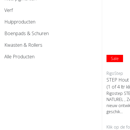
Verf
Hulpproducten
Boenpads & Schuren
Kwasten & Rollers
Alle Producten
Sale
RigoStep
STEP Hout
(1 of 4 ltr kl
Rigostep ST
NATUREL , Z
nieuw ontwik
geschik...
Klik op de f