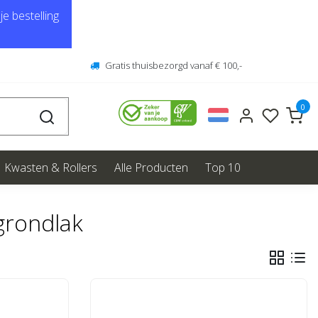
e bestelling
Gratis thuisbezorgd vanaf € 100,-
0
Kwasten & Rollers
Alle Producten
Top 10
grondlak