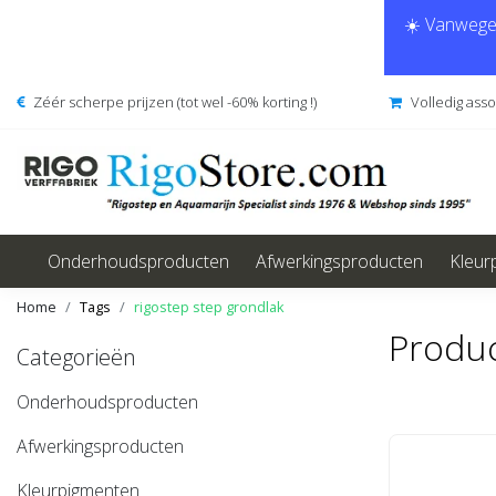
☀️ Vanwege 
Zéér scherpe prijzen (tot wel -60% korting !)
Volledig ass
Onderhoudsproducten
Afwerkingsproducten
Kleur
Home
Tags
rigostep step grondlak
Produc
Categorieën
Onderhoudsproducten
Afwerkingsproducten
Kleurpigmenten