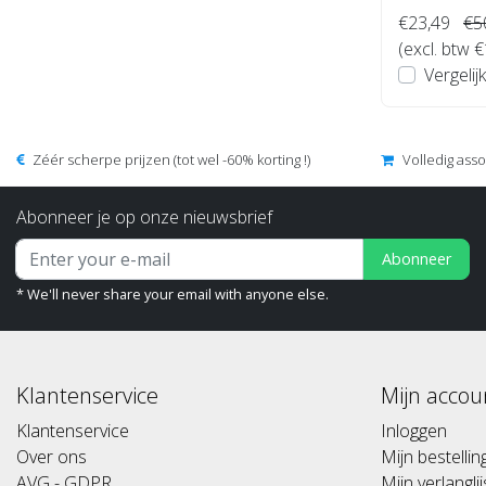
€23,49
€5
(excl. btw 
Vergelijk
Zéér scherpe prijzen (tot wel -60% korting !)
Volledig ass
Abonneer je op onze nieuwsbrief
Abonneer
* We'll never share your email with anyone else.
Klantenservice
Mijn accou
Klantenservice
Inloggen
Over ons
Mijn bestelli
AVG - GDPR
Mijn verlanglij