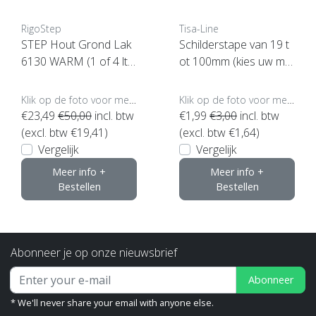
RigoStep
Tisa-Line
STEP Hout Grond Lak
Schilderstape van 19 t
6130 WARM (1 of 4 ltr
ot 100mm (kies uw ma
klik hier)
at, klik hier)
Klik op de foto voor meer opties..
Klik op de foto voor meer opties..
€23,49
€50,00
incl. btw
€1,99
€3,00
incl. btw
(excl. btw €19,41)
(excl. btw €1,64)
Vergelijk
Vergelijk
Meer info +
Meer info +
Bestellen
Bestellen
Abonneer je op onze nieuwsbrief
Abonneer
* We'll never share your email with anyone else.