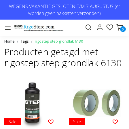
WEGENS VAKANTIE GESLOTEN T/M 7 AUGUSTUS (er
worden geen pakketten verzonden)
0
Home
Tags
rigostep step grondlak 6130
Producten getagd met
rigostep step grondlak 6130
Sale
Sale